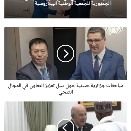
الجمهورية للجمعية الوطنية البيلاروسية
مباحثات
جزائرية-
صينية
حول
سبل
تعزيز
التعاون
في
المجال
الصحي
مباحثات جزائرية-صينية حول سبل تعزيز التعاون في المجال
الصحي
رئيس
الجمهورية
يستقبل
الخليفة
العام