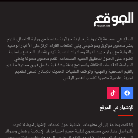
الموقع هي صحيفة إلكترونية إخبارية جزائرية معتمدة من وزارة الاتصال، تلتزم
بنشر محتوى موثوق وموضوعي يلبي تطلعات القراء. تركز على الأخبار الوطنية
والدولية مع إبراز جهود الدولة ومبادرات التنمية. تهتم بقضايا المجتمع وتسليط
الضوء على الحلول لتحقيق التنمية المستدامة. تقدم محتوى متنوعًا يغطي
السياسة، الاقتصاد، الثقافة، والمجتمع بدقة وشفافية. بفضل فريق محترف، تلتزم
بالقيم الصحفية والمهنية وتوظف التقنيات الحديثة للابتكار. تسعى لتقديم
تجربة إعلامية متميزة تناسب العصر الرقمي.
فيسبوك
‫TikTok
للإشهار في الموقع
إذا كنت بحاجة إلى أي معلومات إضافية حول خدمات الإشهار لدينا، لا تتردد
بالتواصل معنا. نحن مستعدون لتلبية جميع احتياجاتك الإعلانية وضمان وصولك
إلى جمهورك المستهدف لا تتردد بالاتصال بنا عبر البريد
contact@elmawkie.dz