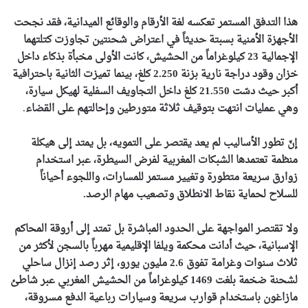
هذا التدفق المستمر تعكسه لغة الأرقام والوقائع الميدانية، فقد نجحت
الأجهزة الأمنية بسبتة حديثاً في اعتراض شحنتين تجاوزت كتلتهما
الإجمالية 23 كيلوغراماً من الحشيش، كانت الأولى مخبأة بذكاء داخل
خزان وقود دراجة نارية بزنة 2.250 كلغ، بينما تميزت الثانية باحترافية
أكبر حيث دسّت 21.550 كلغ داخل التجاويف السفلية لهيكل سيارة،
وهي عمليات انتهت بتوقيف ثلاثة متورطين وإحالتهم على القضاء
.
إنّ تطور الأساليب لم يعد يقتصر على التمويه، بل يمتد إلى هيكلة
منظمة تعتمدها الشبكات المغربية لفرض السيطرة، عبر استخدام
زوارق سريعة متطورة وتغيير مستمر للمسارات، واللجوء أحياناً
للسلاح لحماية نقاط الانطلاق وتصعيب مهام الرصد.
ولا تقتصر المواجهة على الحدود المباشرة بل تمتد إلى أروقة المحاكم
الإسبانية، حيث أدانت محكمة ويلفا الإقليمية مهرباً بالسجن لأكثر من
ثلاث سنوات وغرامة تفوق 2.6 مليون يورو، إثر رصد إنزال ساحلي
لشحنة ضخمة بلغت 1469 كيلوغراماً من الحشيش المغربي عبر شاطئ
مازاغون باستخدام قوارب سريعة وسيارات رباعية الدفع مسروقة،