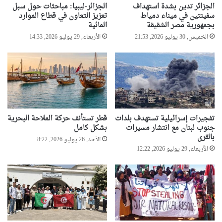
الجزائر تدين بشدة استهداف
الجزائر-ليبيا: مباحثات حول سبل
ا
م
سفينتين في ميناء دمياط
تعزيز التعاون في قطاع الموارد
ل
ح
بجمهورية مصر الشقيقة
المائية
ح
ا
الخميس, 30 يوليو 2026, 21:53
الأربعاء, 29 يوليو 2026, 14:33
ا
د
ل
ث
ش
ا
ر
ت
ك
ا
ا
ل
ت
ف
ا
ل
تفجيرات إسرائيلية تستهدف بلدات
قطر تستأنف حركة الملاحة البحرية
ل
س
جنوب لبنان مع انتشار مسيرات
بشكل كامل
ص
ط
بالقرى
الأحد, 26 يوليو 2026, 8:22
غ
ي
الأربعاء, 29 يوليو 2026, 12:22
ي
ن
ر
ي
ة
ة
و
ا
ل
م