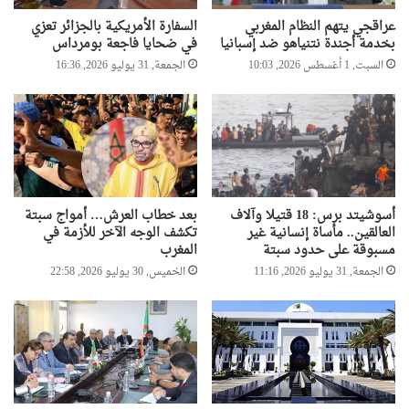
ج
ل
ز
غ
عراقجي يتهم النظام المغربي
السفارة الأمريكية بالجزائر تعزي
ا
ل
بخدمة أجندة نتنياهو ضد إسبانيا
في ضحايا فاجعة بومرداس
ئ
د
السبت, 1 أغسطس 2026, 10:03
الجمعة, 31 يوليو 2026, 16:36
ر
و
"
ر
ي
ا
و
ل
ق
ج
ع
ز
ا
ا
ن
ئ
أسوشيتد برس: 18 قتيلا وآلاف
بعد خطاب العرش… أمواج سبتة
إ
العالقين.. مأساة إنسانية غير
تكشف الوجه الآخر للأزمة في
ر
مسبوقة على حدود سبتة
المغرب
ت
ف
ف
ي
الجمعة, 31 يوليو 2026, 11:16
الخميس, 30 يوليو 2026, 22:58
ا
ر
ق
ع
ي
ا
ة
ي
ة
ل
ا
ص
ل