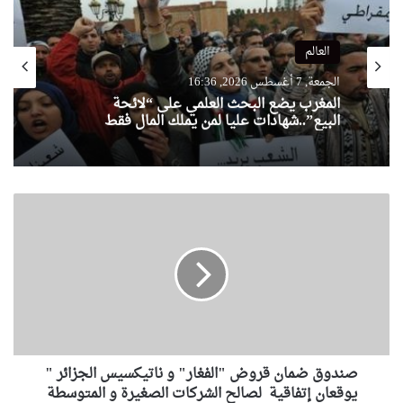
العالم
الجمعة, 7 أغسطس 2026, 16:36
المغرب يضع البحث العلمي على “لائحة
البيع”..شهادات عليا لمن يملك المال فقط
ص
ن
د
و
ق
ض
م
ا
ن
صندوق ضمان قروض "الفغار" و ناتيكسيس الجزائر "
ق
ر
يوقعان إتفاقية لصالح الشركات الصغيرة و المتوسطة