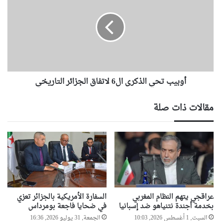
م
ب
:
ي
ا
ب
ل
ت
ج
ح
ز
ي
ا
ا
ئ
أوبيب تحي الذكرى ال6 لاتفاق الجزائر التاريخي
ل
ر
ذ
و
ك
مقالات ذات صلة
ف
ر
ر
ى
ت
ا
ك
ل
ل
6
ا
ل
ل
ا
إ
ت
م
ف
عراقجي يتهم النظام المغربي
السفارة الأمريكية بالجزائر تعزي
ك
ا
بخدمة أجندة نتنياهو ضد إسبانيا
في ضحايا فاجعة بومرداس
ا
ق
السبت, 1 أغسطس 2026, 10:03
الجمعة, 31 يوليو 2026, 16:36