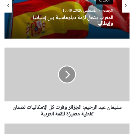
الحدث
الجمعة, 7 أغسطس 2026, 16:49
المغرب يشعل أزمة دبلوماسية بين إسبانيا
وإيطاليا
س
ل
ي
م
ا
ن
ع
ب
د
سليمان عبد الرحيم: الجزائر وفرت كل الإمكانيات لضمان
ا
ل
تغطية متميزة للقمة العربية
ر
ح
أ
ي
و