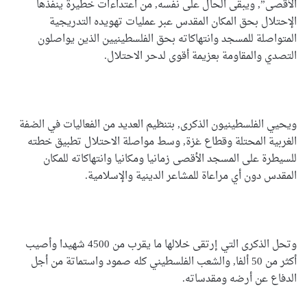
الأقصى”, ويبقى الحال على نفسه, من اعتداءات خطيرة ينفذها
الإحتلال بحق المكان المقدس عبر عمليات تهويده التدريجية
المتواصلة للمسجد وانتهاكاته بحق الفلسطينيين الذين يواصلون
التصدي والمقاومة بعزيمة أقوى لدحر الاحتلال.
ويحيي الفلسطينيون الذكرى, بتنظيم العديد من الفعاليات في الضفة
الغربية المحتلة وقطاع غزة, وسط مواصلة الاحتلال تطبيق خطته
للسيطرة على المسجد الأقصى زمانيا ومكانيا وانتهاكاته للمكان
المقدس دون أي مراعاة للمشاعر الدينية والإسلامية.
وتحل الذكرى التي إرتقى خلالها ما يقرب من 4500 شهيدا وأصيب
أكثر من 50 ألفا, والشعب الفلسطيني كله صمود واستماتة من أجل
الدفاع عن أرضه ومقدساته.