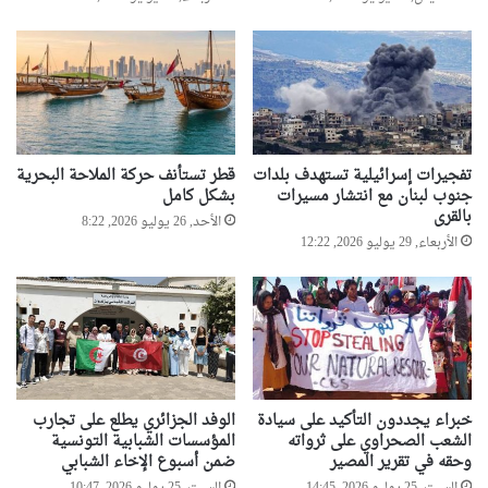
ل
ق
م
ة
ا
ل
ع
ر
تفجيرات إسرائيلية تستهدف بلدات
قطر تستأنف حركة الملاحة البحرية
ب
جنوب لبنان مع انتشار مسيرات
بشكل كامل
ي
بالقرى
الأحد, 26 يوليو 2026, 8:22
ة
الأربعاء, 29 يوليو 2026, 12:22
خبراء يجددون التأكيد على سيادة
الوفد الجزائري يطلع على تجارب
الشعب الصحراوي على ثرواته
المؤسسات الشبابية التونسية
وحقه في تقرير المصير
ضمن أسبوع الإخاء الشبابي
السبت, 25 يوليو 2026, 14:45
السبت, 25 يوليو 2026, 10:47