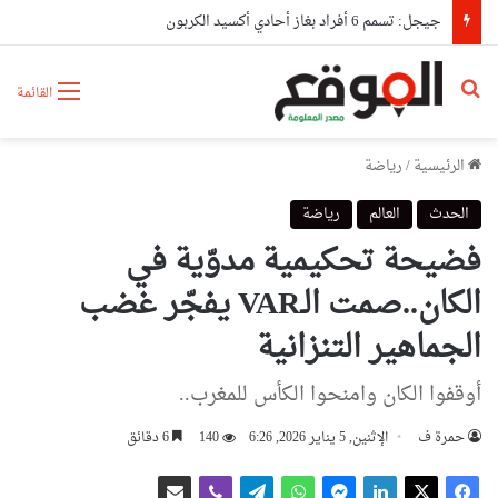
إطلاق منصة رقمية لمعالجة انشغالات المتعاملين الاقتصاديين
بحث عن
القائمة
الرئيسية
/
رياضة
الحدث
العالم
رياضة
فضيحة تحكيمية مدوّية في
الكان..صمت الـVAR يفجّر غضب
الجماهير التنزانية
أوقفوا الكان وامنحوا الكأس للمغرب..
حمرة ف
الإثنين, 5 يناير 2026, 6:26
140
6 دقائق