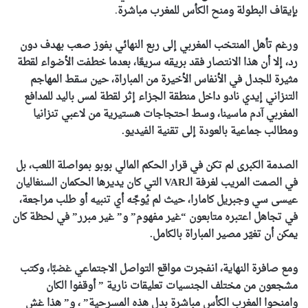
بإيقاف البطولة ومنح الكأس للمغرب مباشرة
.
ورغم تأهل المنتخب المغربي إلى ربع النهائي بفوز صعب بهدف دون
رد، إلا أن هذا الانتصار فقد بريقه سريعًا، بعدما خطفت الأضواء لقطة
مثيرة للجدل في الأنفاس الأخيرة من المباراة، حين سقط المهاجم
التنزاني إيدي نادو داخل منطقة الجزاء إثر لقطة لمس باليد للمدافع
المغربي آدم ماسينا، وسط احتجاجات هستيرية من لاعبي تنزانيا
ومطالب جماعية بالعودة إلى تقنية الفيديو.
الصدمة الكبرى لم تكن في قرار الحكم المالي بوبو بمواصلة اللعب، بل
في الصمت المريب لغرفة الـVAR التي كان يديرها الحكمان السنغاليان
عيسى سي وجبريل كامارا، حيث لم يُوجَّه أي تنبيه أو طلب مراجعة،
في تجاهل اعتبره متابعون “غير مفهوم” و” غير مبرر” في لحظة كان
يمكن أن تغيّر مصير المباراة بالكامل.
ومع صافرة النهاية، انفجرت مواقع التواصل الاجتماعي غضبًا، وكتب
مشجعون من مختلف الجنسيات تعليقات نارية ” أوقفوا الكان
وامنحوا المغرب الكأس مباشرة بدل هذه المسرحية” ، و” هذا غش