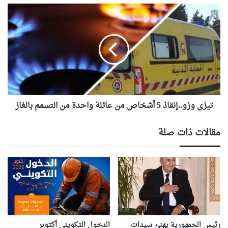
تيزي
وزو..إنقاذ
5
أشخاص
من
عائلة
واحدة
من
التسمم
بالغاز
تيزي وزو..إنقاذ 5 أشخاص من عائلة واحدة من التسمم بالغاز
مقالات ذات صلة
رئيس الجمهورية يهنئ سيدات
الدخول التكويني أكتوبر