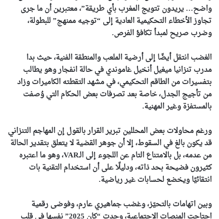
واضح… يريدون تتويج المغرب بأي طريقة”، معتبرين أن ما جرى
تجاوز الأخطاء التحكيمية العادية إلى “توجيه ممنهج” للبطولة،
وضرب صريح لمبدأ تكافؤ الفرص.
الغضب انتقل أيضًا إلى أرضية الملعب والمنطقة الفنية، حيث بدا
مدرب تنزانيا ميغيل أنخيل غاموندي في حالة انفجار وهو يطالب
بتفسيرات من الطاقم التحكيمي، في مشهد التقطته الكاميرات وزاد
من تأجيج الجدل، خاصة بعد تصرفات بعض الحكام التي وُصفت
بالمستفزة وغير المهنية.
ورغم محاولات بعض المحللين تبرير القرار بالقول إن المهاجم التنزاني
قد يكون بالغ في السقوط، إلا أن جوهر القضية لا يتعلق بتقدير الحالة
من عدمه، بل بالامتناع التام عن اللجوء إلى الـVAR، وهو ما اعتبره
كثيرون فضيحة بحد ذاته، ودليلًا على أن استخدام التقنية بات
انتقائيًا ويخضع لحسابات غير رياضية.
وبين اتهامات بالتحيّز، وغضب جماهيري عارم، وفوضى رقمية
اجتاحت المنصات الاجتماعية، وجدت “كان 2025” نفسها في قلب