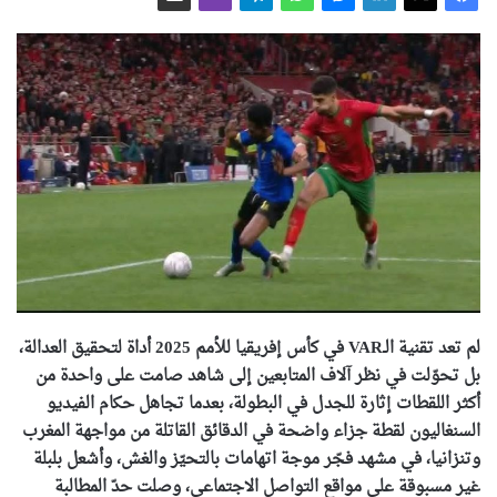
لم تعد تقنية الـVAR في كأس إفريقيا للأمم 2025 أداة لتحقيق العدالة،
بل تحوّلت في نظر آلاف المتابعين إلى شاهد صامت على واحدة من
أكثر اللقطات إثارة للجدل في البطولة، بعدما تجاهل حكام الفيديو
السنغاليون لقطة جزاء واضحة في الدقائق القاتلة من مواجهة المغرب
وتنزانيا، في مشهد فجّر موجة اتهامات بالتحيّز والغش، وأشعل بلبلة
غير مسبوقة على مواقع التواصل الاجتماعي، وصلت حدّ المطالبة