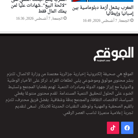
“لائحة البيع”..شهادات عليا لمن
المغرب يشعل أزمة دبلوماسية بين
يملك المال فقط
إسبانيا وإيطاليا
الجمعة, 7 أغسطس 2026, 16:36
الجمعة, 7 أغسطس 2026, 16:49
الموقع هي صحيفة إلكترونية إخبارية جزائرية معتمدة من وزارة الاتصال، تلتزم
بنشر محتوى موثوق وموضوعي يلبي تطلعات القراء. تركز على الأخبار الوطنية
والدولية مع إبراز جهود الدولة ومبادرات التنمية. تهتم بقضايا المجتمع وتسليط
الضوء على الحلول لتحقيق التنمية المستدامة. تقدم محتوى متنوعًا يغطي
السياسة، الاقتصاد، الثقافة، والمجتمع بدقة وشفافية. بفضل فريق محترف، تلتزم
بالقيم الصحفية والمهنية وتوظف التقنيات الحديثة للابتكار. تسعى لتقديم
تجربة إعلامية متميزة تناسب العصر الرقمي.
فيسبوك
‫TikTok