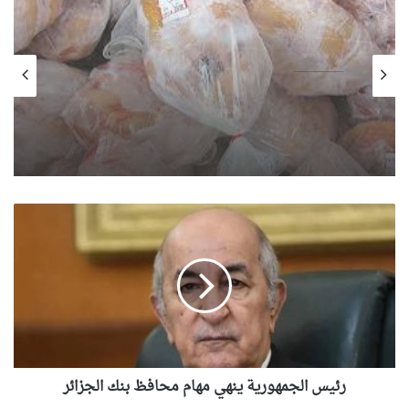
الحدث
الأحد, 9 أغسطس 2026, 19:09
مجمع “أغرولوغ” يطرح غدا الدجاج المجمد
بـ350 دج للكلغ تحسبا للمولد النبوي الشريف
رئيس
الجمهورية
ينهي
مهام
محافظ
بنك
الجزائر
رئيس الجمهورية ينهي مهام محافظ بنك الجزائر