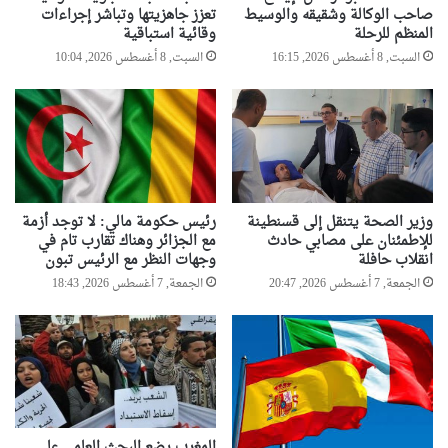
صاحب الوكالة وشقيقه والوسيط
تعزز جاهزيتها وتباشر إجراءات
المنظم للرحلة
وقائية استباقية
السبت, 8 أغسطس 2026, 16:15
السبت, 8 أغسطس 2026, 10:04
وزير الصحة يتنقل إلى قسنطينة
رئيس حكومة مالي: لا توجد أزمة
للإطمئنان على مصابي حادث
مع الجزائر وهناك تقارب تام في
انقلاب حافلة
وجهات النظر مع الرئيس تبون
الجمعة, 7 أغسطس 2026, 20:47
الجمعة, 7 أغسطس 2026, 18:43
المغرب يضع البحث العلمي على