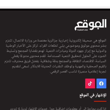
الموقع هي صحيفة إلكترونية إخبارية جزائرية معتمدة من وزارة الاتصال، تلتزم
بنشر محتوى موثوق وموضوعي يلبي تطلعات القراء. تركز على الأخبار الوطنية
والدولية مع إبراز جهود الدولة ومبادرات التنمية. تهتم بقضايا المجتمع وتسليط
الضوء على الحلول لتحقيق التنمية المستدامة. تقدم محتوى متنوعًا يغطي
السياسة، الاقتصاد، الثقافة، والمجتمع بدقة وشفافية. بفضل فريق محترف، تلتزم
بالقيم الصحفية والمهنية وتوظف التقنيات الحديثة للابتكار. تسعى لتقديم
تجربة إعلامية متميزة تناسب العصر الرقمي.
فيسبوك
‫TikTok
للإشهار في الموقع
إذا كنت بحاجة إلى أي معلومات إضافية حول خدمات الإشهار لدينا، لا تتردد