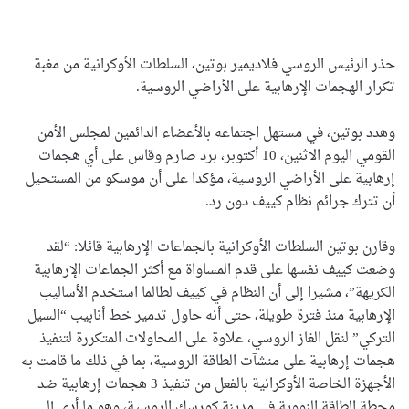
حذر الرئيس الروسي فلاديمير بوتين، السلطات الأوكرانية من مغبة
تكرار الهجمات الإرهابية على الأراضي الروسية.
وهدد بوتين، في مستهل اجتماعه بالأعضاء الدائمين لمجلس الأمن
القومي اليوم الاثنين، 10 أكتوبر، برد صارم وقاس على أي هجمات
إرهابية على الأراضي الروسية، مؤكدا على أن موسكو من المستحيل
أن تترك جرائم نظام كييف دون رد.
وقارن بوتين السلطات الأوكرانية بالجماعات الإرهابية قائلا: “لقد
وضعت كييف نفسها على قدم المساواة مع أكثر الجماعات الإرهابية
الكريهة”، مشيرا إلى أن النظام في كييف لطالما استخدم الأساليب
الإرهابية منذ فترة طويلة، حتى أنه حاول تدمير خط أنابيب “السيل
التركي” لنقل الغاز الروسي، علاوة على المحاولات المتكررة لتنفيذ
هجمات إرهابية على منشآت الطاقة الروسية، بما في ذلك ما قامت به
الأجهزة الخاصة الأوكرانية بالفعل من تنفيذ 3 هجمات إرهابية ضد
محطة الطاقة النووية في مدينة كورسك الروسية، وهو ما أدى إلى