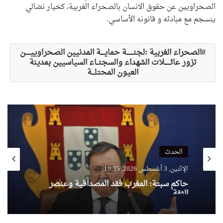
الصحراويين عن حقوق الانسان بالصحراء الغربية، كخيار نضالي
ينسجم مع مبادئه و قانونه الأساسي.
الصحراء الغربية :لجنـــــــة حمايــــة المدنيين الصحراوييـــــن
تزور عائــــــلات الشهداء والسجنــاء السياسيين بمدينة
العيون المحتلـــة
الحدث
الإثنين, 3 أغسطس 2026, 19:35
حاكم سبتة: المغرب فقد المصداقية وعنصر
الثقة..