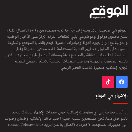
الموقع هي صحيفة إلكترونية إخبارية جزائرية معتمدة من وزارة الاتصال، تلتزم
بنشر محتوى موثوق وموضوعي يلبي تطلعات القراء. تركز على الأخبار الوطنية
والدولية مع إبراز جهود الدولة ومبادرات التنمية. تهتم بقضايا المجتمع وتسليط
الضوء على الحلول لتحقيق التنمية المستدامة. تقدم محتوى متنوعًا يغطي
السياسة، الاقتصاد، الثقافة، والمجتمع بدقة وشفافية. بفضل فريق محترف، تلتزم
بالقيم الصحفية والمهنية وتوظف التقنيات الحديثة للابتكار. تسعى لتقديم
تجربة إعلامية متميزة تناسب العصر الرقمي.
فيسبوك
‫TikTok
للإشهار في الموقع
إذا كنت بحاجة إلى أي معلومات إضافية حول خدمات الإشهار لدينا، لا تتردد
بالتواصل معنا. نحن مستعدون لتلبية جميع احتياجاتك الإعلانية وضمان وصولك
إلى جمهورك المستهدف لا تتردد بالاتصال بنا عبر البريد
contact@elmawkie.dz