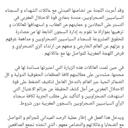
وقد أعربت اللجنة عن تضامنها المبدئي مع عائلات الشهداء و السجناء
السياسيين الصحراويين، منددة بتمادي قوة الاحتلال المغربي في
التستر على الجلادين و حمايتهم من العقاب، و استهدافها للعائلات و
ترهيبها بموازاة ما تقوم به إدارة السجون التابعة لها من مصادرة
للحقوق المشروعة للسجناء السياسيين الصحراويين و مداهمة غرفهم
و عزلهم عن العالم الخارجي و منعهم من ارتداء الزي الصحراوي و
فرض اللهجة المغربية للتواصل بها مع عائلاتهم .
في حين ثمنت العائلات هذه الزيارة التي اعتبرتها مساندة لها في
محنتها، مشددين على مطالبتهم كافة المنظمات الحقوقية الدولية و كل
الضمائر الحية عبر العالم بالتدخل العاجل لتكثيف الضغط على قوة
الاحتلال المغربي من أجل كشف الحقيقة عن جرائم الاغتيال التي
استهدفت الصحراويين و التأكيد على مطلب الحرية لكافة سجناء
الرأي السياسيين الصحراويين بالسجون المغربية دون شروط.
ويدخل هذا العمل في إطار عملية الرصد الميداني للجرائم و التواصل
مع الضحايا وعائلاتهم والتضامن معهم ، الذي اتخذه تجمع المدافعين