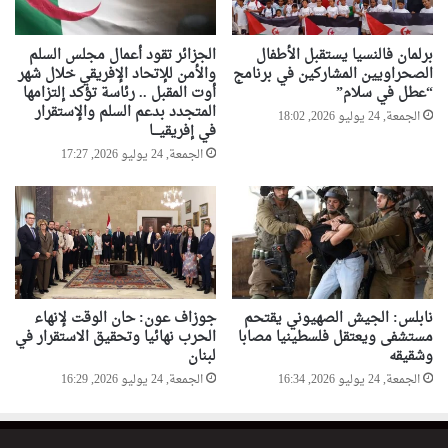
ي
ة
برلمان فالنسيا يستقبل الأطفال
الجزائر تقود أعمال مجلس السلم
الصحراويين المشاركين في برنامج
والأمن للإتحاد الإفريقي خلال شهر
“عطل في سلام”
أوت المقبل .. رئاسة تؤكد إلتزامها
المتجدد بدعم السلم والإستقرار
الجمعة, 24 يوليو 2026, 18:02
في إفريقيـــا
الجمعة, 24 يوليو 2026, 17:27
نابلس: الجيش الصهيوني يقتحم
جوزاف عون: حان الوقت لإنهاء
مستشفى ويعتقل فلسطينيا مصابا
الحرب نهائيا وتحقيق الاستقرار في
وشقيقه
لبنان
الجمعة, 24 يوليو 2026, 16:34
الجمعة, 24 يوليو 2026, 16:29