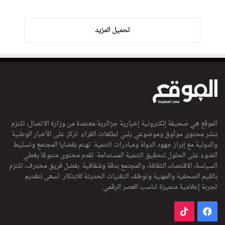
تحميل المزيد
الموقع هي صحيفة إلكترونية إخبارية جزائرية معتمدة من وزارة الاتصال، تلتزم
بنشر محتوى موثوق وموضوعي يلبي تطلعات القراء. تركز على الأخبار الوطنية
والدولية مع إبراز جهود الدولة ومبادرات التنمية. تهتم بقضايا المجتمع وتسليط
الضوء على الحلول لتحقيق التنمية المستدامة. تقدم محتوى متنوعًا يغطي
السياسة، الاقتصاد، الثقافة، والمجتمع بدقة وشفافية. بفضل فريق محترف، تلتزم
بالقيم الصحفية والمهنية وتوظف التقنيات الحديثة للابتكار. تسعى لتقديم
تجربة إعلامية متميزة تناسب العصر الرقمي.
فيسبوك
‫TikTok