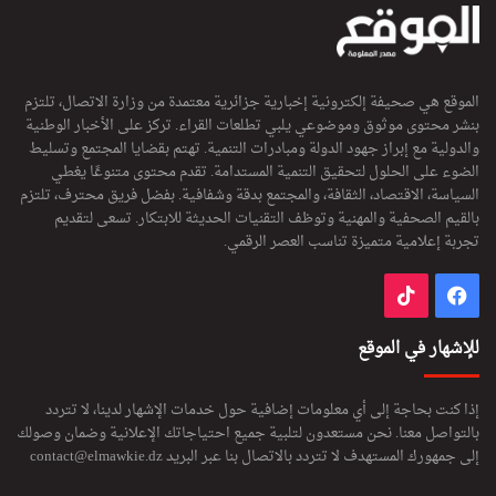
الموقع هي صحيفة إلكترونية إخبارية جزائرية معتمدة من وزارة الاتصال، تلتزم
بنشر محتوى موثوق وموضوعي يلبي تطلعات القراء. تركز على الأخبار الوطنية
والدولية مع إبراز جهود الدولة ومبادرات التنمية. تهتم بقضايا المجتمع وتسليط
الضوء على الحلول لتحقيق التنمية المستدامة. تقدم محتوى متنوعًا يغطي
السياسة، الاقتصاد، الثقافة، والمجتمع بدقة وشفافية. بفضل فريق محترف، تلتزم
بالقيم الصحفية والمهنية وتوظف التقنيات الحديثة للابتكار. تسعى لتقديم
تجربة إعلامية متميزة تناسب العصر الرقمي.
فيسبوك
‫TikTok
للإشهار في الموقع
إذا كنت بحاجة إلى أي معلومات إضافية حول خدمات الإشهار لدينا، لا تتردد
بالتواصل معنا. نحن مستعدون لتلبية جميع احتياجاتك الإعلانية وضمان وصولك
إلى جمهورك المستهدف لا تتردد بالاتصال بنا عبر البريد
contact@elmawkie.dz