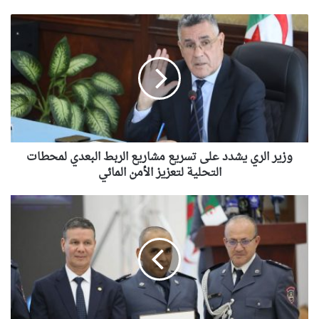
وزير
الري
يشدد
على
تسريع
مشاريع
الربط
البعدي
لمحطات
التحلية
وزير الري يشدد على تسريع مشاريع الربط البعدي لمحطات
لتعزيز
التحلية لتعزيز الأمن المائي
الأمن
المائي
ترقية
208
من
مستخدمي
الحماية
المدنية
بمناسبة
عيد