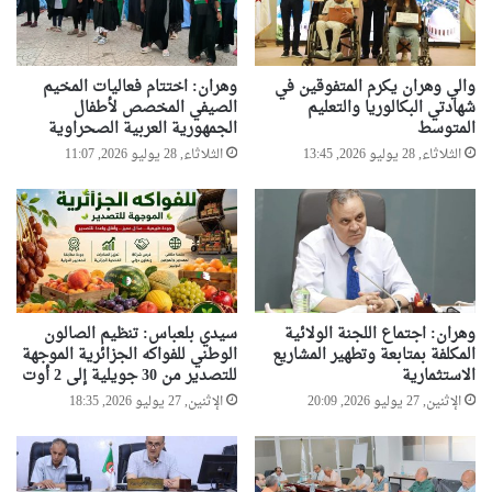
والي وهران يكرم المتفوقين في
وهران: اختتام فعاليات المخيم
شهادتي البكالوريا والتعليم
الصيفي المخصص لأطفال
المتوسط
الجمهورية العربية الصحراوية
الثلاثاء, 28 يوليو 2026, 13:45
الثلاثاء, 28 يوليو 2026, 11:07
وهران: اجتماع اللجنة الولائية
سيدي بلعباس: تنظيم الصالون
المكلفة بمتابعة وتطهير المشاريع
الوطني للفواكه الجزائرية الموجهة
الاستثمارية
للتصدير من 30 جويلية إلى 2 أوت
الإثنين, 27 يوليو 2026, 20:09
الإثنين, 27 يوليو 2026, 18:35