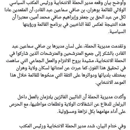
وأوضح بيان وقعه مدير الحملة الانتخابية ورئيس المكتب السياسي
الولائي للقائمة بوهران، بن صافي سماعين عبد القادر، أن المقعدين عادا
لكل من عبد الحق بن جعفر وإبراهيم صافي محمد أمين، معتبرا أن
هذه النتيجة تعكس ثقة الناخبين في برنامج القائمة ورؤيتها
السياسية.
وتقدمت مديرية الحملة، على لسان مديرها بن صافي سماعين عبد
القادر، بالشكر إلى جميع المترشحين والمترشحات الذين شاركوا في
الحملة الانتخابية، مشيدة بروح الالتزام والعمل الجماعي التي ساهمت
في تحقيق هذا الفوز، كما عبرت عن امتنانها لسكان ولاية وهران
بمختلف بلدياتها ودوائرها على الثقة التي منحُوها للقائمة خلال هذا
الموعد الانتخابي.
وأكدت مديرية الحملة أن النائبين الفائزين يلتزمان بالعمل داخل
البرلمان للدفاع عن انشغالات الولاية وتطلعات مواطنيها، مع الحرص
على أداء مهامهما بكل نزاهة ومسؤولية.
وفي ختام البيان، شدد مدير الحملة الانتخابية ورئيس المكتب