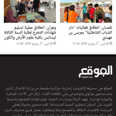
تلمسان: انطلاق فعاليات “دار
وهران: انطلاق عملية تسليم
الشباب الشاطئية” بمرسى بن
شهادات التخرج لطلبة السنة الثالثة
مهيدي
ليسانس بكلية علوم الأرض والكون
الإثنين, 27 يوليو 2026, 15:44
الإثنين, 27 يوليو 2026, 15:40
الموقع هي صحيفة إلكترونية إخبارية جزائرية معتمدة من وزارة الاتصال، تلتزم
بنشر محتوى موثوق وموضوعي يلبي تطلعات القراء. تركز على الأخبار الوطنية
والدولية مع إبراز جهود الدولة ومبادرات التنمية. تهتم بقضايا المجتمع وتسليط
الضوء على الحلول لتحقيق التنمية المستدامة. تقدم محتوى متنوعًا يغطي
السياسة، الاقتصاد، الثقافة، والمجتمع بدقة وشفافية. بفضل فريق محترف، تلتزم
بالقيم الصحفية والمهنية وتوظف التقنيات الحديثة للابتكار. تسعى لتقديم