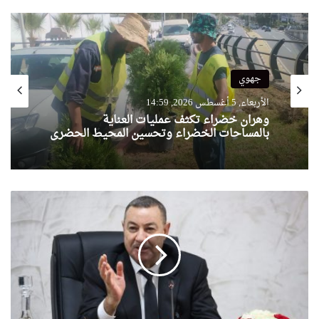
جهوي
الأربعاء, 5 أغسطس 2026, 14:59
وهران خضراء تكثف عمليات العناية
بالمساحات الخضراء وتحسين المحيط الحضري
تعليمات
صارمة:
سعيود
يترأس
اجتماع
اللجنة
الوطنية
لتحضير
و