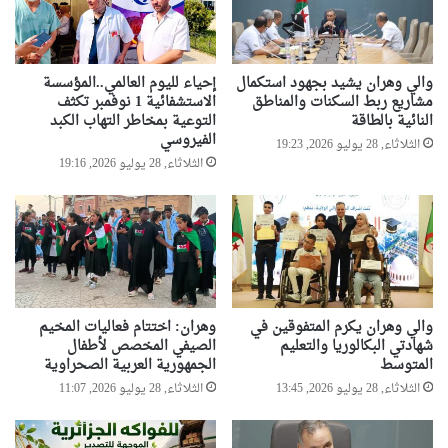
والي وهران يشيد بجهود استكمال
إحياء لليوم العالمي..المؤسسة
مشاريع ربط السكنات والمناطق
الاستشفائية 1 نوفمبر تكثف
النائية بالطاقة
التوعية بمخاطر التهاب الكبد
الفيروسي
الثلاثاء, 28 يوليو 2026, 19:23
الثلاثاء, 28 يوليو 2026, 19:16
والي وهران يكرم المتفوقين في
وهران: اختتام فعاليات المخيم
شهادتي البكالوريا والتعليم
الصيفي المخصص لأطفال
المتوسط
الجمهورية العربية الصحراوية
الثلاثاء, 28 يوليو 2026, 13:45
الثلاثاء, 28 يوليو 2026, 11:07