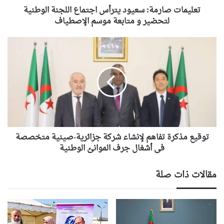
متابعة
تعليمات صارمة: سعيود يترأس اجتماع اللجنة الوطنية
موسم
لتحضير و متابعة موسم الإصطياف
الإصطياف
توقيع
مذكرة
تفاهم
لإنشاء
شركة
جزائرية-
صينية
متخصصة
في
أشغال
توقيع مذكرة تفاهم لإنشاء شركة جزائرية-صينية متخصصة
جرف
في أشغال جرف الموانئ الوطنية
الموانئ
الوطنية
مقالات ذات صلة