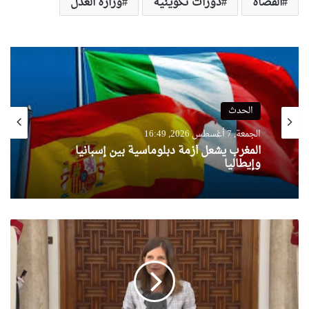
القضاة
دورات تكوينية
وزارة العدل
الحدث
الجمعة, 7 أغسطس 2026, 16:49
المغرب يشعل أزمة دبلوماسية بين إسبانيا
وإيطاليا
تنسيق
أمني
دبلوماسي..باريس
تدفع
نحو
تهدئة