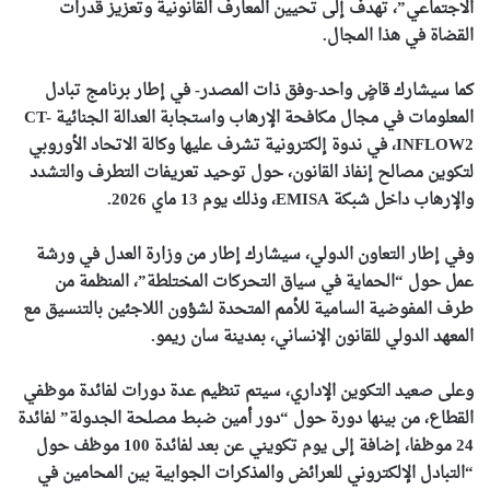
الاجتماعي”، تهدف إلى تحيين المعارف القانونية وتعزيز قدرات
القضاة في هذا المجال.
كما سيشارك قاضٍ واحد-وفق ذات المصدر- في إطار برنامج تبادل
المعلومات في مجال مكافحة الإرهاب واستجابة العدالة الجنائية CT-
INFLOW2، في ندوة إلكترونية تشرف عليها وكالة الاتحاد الأوروبي
لتكوين مصالح إنفاذ القانون، حول توحيد تعريفات التطرف والتشدد
والإرهاب داخل شبكة EMISA، وذلك يوم 13 ماي 2026.
وفي إطار التعاون الدولي، سيشارك إطار من وزارة العدل في ورشة
عمل حول “الحماية في سياق التحركات المختلطة”، المنظمة من
طرف المفوضية السامية للأمم المتحدة لشؤون اللاجئين بالتنسيق مع
المعهد الدولي للقانون الإنساني، بمدينة سان ريمو.
وعلى صعيد التكوين الإداري، سيتم تنظيم عدة دورات لفائدة موظفي
القطاع، من بينها دورة حول “دور أمين ضبط مصلحة الجدولة” لفائدة
24 موظفا، إضافة إلى يوم تكويني عن بعد لفائدة 100 موظف حول
“التبادل الإلكتروني للعرائض والمذكرات الجوابية بين المحامين في