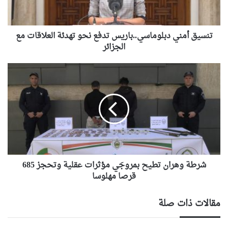
العلاقات
مع
الجزائر
تنسيق أمني دبلوماسي..باريس تدفع نحو تهدئة العلاقات مع
الجزائر
شرطة
وهران
تطيح
بمروجَي
مؤثرات
عقلية
وتحجز
685
قرصا
مهلوسا
شرطة وهران تطيح بمروجَي مؤثرات عقلية وتحجز 685
قرصا مهلوسا
مقالات ذات صلة