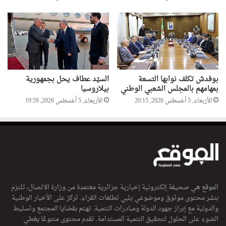
بوفدش تكلف نوابها التسعة
السيّد عطاف يحل بجمهورية
بمهامهم بالمجلس الشعبي الوطني
بيلاروسيا
الأربعاء, 5 أغسطس 2026, 20:15
الأربعاء, 5 أغسطس 2026, 19:59
الموقع هي صحيفة إلكترونية إخبارية جزائرية معتمدة من وزارة الاتصال، تلتزم
بنشر محتوى موثوق وموضوعي يلبي تطلعات القراء. تركز على الأخبار الوطنية
والدولية مع إبراز جهود الدولة ومبادرات التنمية. تهتم بقضايا المجتمع وتسليط
الضوء على الحلول لتحقيق التنمية المستدامة. تقدم محتوى متنوعًا يغطي