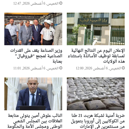
الخميس, 6 أغسطس 2026, 12:47
الإعلان اليوم عن النتائج النهائية
وزير الصناعة يقف على القدرات
لمسابقة توظيف الأساتذة باستثناء
الصناعية لمجمع “فيروفيال”
هذه الولايات
بعنابة
الخميس, 6 أغسطس 2026, 12:00
الخميس, 6 أغسطس 2026, 11:01
ضربة أمنية لشبكة هربت 21 طنا
النائب علوش أمين يتولى متابعة
من الكوكايين إلى أوروبا بتمويل
العلاقات بين المجلس الشعبي
من مستثمرين في الإمارات
الوطني ومجلس الأمة والحكومة