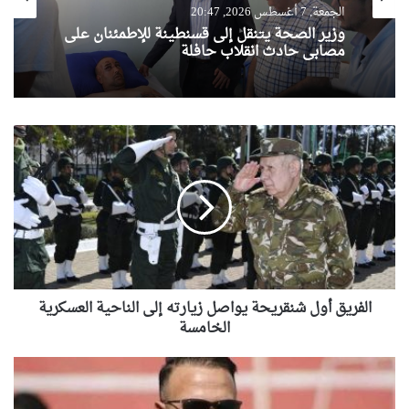
الجمعة, 7 أغسطس 2026, 20:47
وزير الصحة يتنقل إلى قسنطينة للإطمئنان على
مصابي حادث انقلاب حافلة
الفريق
أول
شنقريحة
يواصل
زيارته
إلى
الناحية
العسكرية
الخامسة
الفريق أول شنقريحة يواصل زيارته إلى الناحية العسكرية
الخامسة
فريد
ملولي
مديرًا