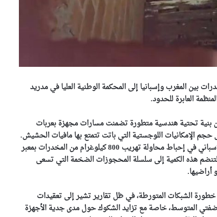
 بين المغرب وإسبانيا إلى المحكمة الوطنية العليا في مدريد
منظمة العابرة للحدود.
ن بنية تحتية هندسية متطورة تضمنت مسارات مجهزة بعربات
م الإمكانيات اللوجستية التي باتت تتمتع بها مافيات الحشيش.
تزامن هذا التصعيد القضائي مع نجاح الحرس المدني الإسباني في إحباط محاولة تهريب 800 كيلوغرام من المخدرات بمعبر
، لتنضم هذه الكمية إلى سلسلة المحجوزات الضخمة التي تسعى
 أراضيها.
 خطورة الشبكات المتورطة، في ظل تقارير تشير إلى تعقيدات
ن ضفتي المتوسط، خاصة مع تزايد الشكوك حول مدى جدية الأجهزة
رئيس الجمهورية يعزي عائلة