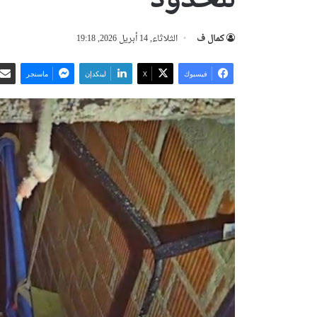
كمال ف
الثلاثاء, 14 أبريل 2026, 19:18
فيسبوك
‫X
لينكدإن
ماسنجر