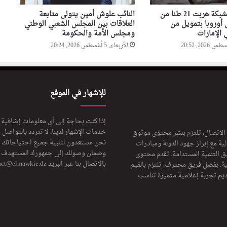
ضربة أمنية لشبكة هربت 21 طنا من
النائب علوش أمين يتولى متابعة
 أوروبا بتمويل من
العلاقات بين المجلس الشعبي الوطني
الإمارات
ومجلس الأمة والحكومة
الأربعاء, 5 أغسطس 2026, 20:24
للإشهار في الموقع
إذا كنت بحاجة إلى أي معلومات إضافية
خدمات الإشهار لدينا، لا تتردد بالتواصل م
 الاتصال، تلتزم بنشر محتوى موثوق
نحن مستعدون لتلبية جميع احتياجاتك ال
ة مع إبراز جهود الدولة ومبادرات
وضمان وصولك إلى جمهورك المستهدف لا
ق التنمية المستدامة. تقدم محتوى
بالاتصال بنا عبر البريد
act@elmawkie.dz
ية. بفضل فريق محترف، تلتزم بالقيم
ديم تجربة إعلامية متميزة تناسب