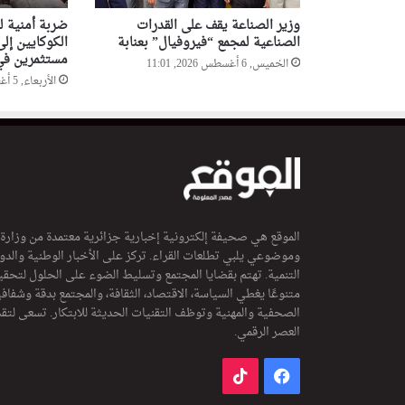
وزير الصناعة يقف على القدرات
الصناعية لمجمع “فيروفيال” بعنابة
الكوكايين إلى
مستثمرين في 
الخميس, 6 أغسطس 2026, 11:01
الأربعاء, 5 أغسطس 2026, 20:52
الموقع هي صحيفة إلكترونية إخبارية جزائرية معتمدة من وزارة
وموضوعي يلبي تطلعات القراء. تركز على الأخبار الوطنية والدولي
التنمية. تهتم بقضايا المجتمع وتسليط الضوء على الحلول لتحقي
متنوعًا يغطي السياسة، الاقتصاد، الثقافة، والمجتمع بدقة وشفاف
الصحفية والمهنية وتوظف التقنيات الحديثة للابتكار. تسعى لتق
العصر الرقمي.
فيسبوك
‫TikTok