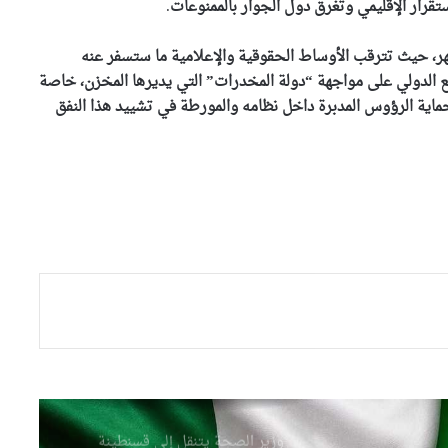
الشيخ سعيد الحاج محمد بن
تقرار الإقليمي وتغرق دول الجوار بالممنوعات
.
إبراهيم “كعباش”
جهر، حيث تترقب الأوساط الحقوقية والإعلامية ما ستسفر عنه
بتوجيهات من وزير الداخلية
مع الدولي على مواجهة “دولة المخدرات” التي يديرها المخزن، خاصة
..انطلاق حملة وطنية واسعة
ماية الرؤوس المدبرة داخل نظامه والمورطة في تشييد هذا النفق
للنظافة عبر مختلف ولايات
الوطن
وزير المجاهدين يطمئن على
الحالة الصحية للمجاهدة زهية
خرف الله
وزير الري يؤكد من باتنة أن
ضمان الأمن المائي أولوية وطنية
وزارة الصحة سخرت جميع
الإمكانيات للتكفل بمصابي حادثي
قسنطينة وتيارت
وزير الصحة يتنقل إلى قسنطينة