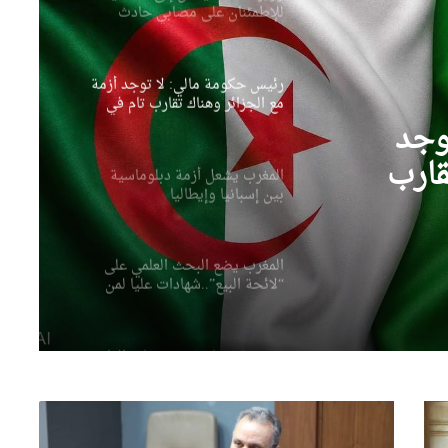
للإطمئنان على مصابي حادث
انقلاب حافلة
رئيس حكومة مالي: لا توجد أزمة
مع الجزائر وهناك تقارب تام في
وجهات النظر مع الرئيس تبون
وجد
قارب
المغرب يشعل أزمة دبلوماسية
بين إسبانيا وإيطاليا
الرئيس
المغرب يضع البحث العلمي على
“لائحة البيع”..شهادات عليا لمن
يملك المال فقط
صحيفة إسبانية: مخزونات الغاز
الأوروبية تهبط إلى أدنى مستوى
منذ عام 2011
والي
وهران