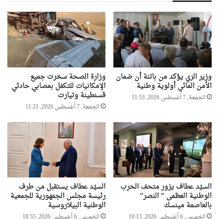
ب
ل
أ
ل
ل
ف
ع
ت
ا
و
ب
ى
ا
ت
ل
ر
وزير الري يؤكد من باتنة أن ضمان
وزارة الصحة سخرت جميع
ت
دّ
الأمن المائي أولوية وطنية
الإمكانيات للتكفل بمصابي حادثي
ض
ع
قسنطينة وتيارت
الجمعة, 7 أغسطس 2026, 11:53
ا
ل
الجمعة, 7 أغسطس 2026, 11:21
م
ى
ن
ا
ا
ل
ل
ت
ا
ص
س
ر
ل
ي
السيّد عطاف يزور متحف الحرب
السيّد عطاف يستقبل من طرف
ا
ح
الوطنية العظمى ” النصر”
رئيسة مجلس الجمهورية للجمعية
م
ا
بالعاصمة مينسك
الوطنية البيلاروسية
ي
ت
الخميس, 6 أغسطس 2026, 19:13
الخميس, 6 أغسطس 2026, 18:55
ا