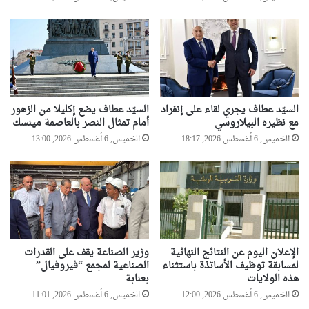
ل
م
س
ت
ف
ز
ة
السيّد عطاف يجري لقاء على إنفراد
السيّد عطاف يضع إكليلا من الزهور
ل
مع نظيره البيلاروسي
أمام تمثال النصر بالعاصمة مينسك
ل
الخميس, 6 أغسطس 2026, 18:17
الخميس, 6 أغسطس 2026, 13:00
ر
ي
س
و
ن
ي
الإعلان اليوم عن النتائج النهائية
وزير الصناعة يقف على القدرات
لمسابقة توظيف الأساتذة باستثناء
الصناعية لمجمع “فيروفيال”
هذه الولايات
بعنابة
الخميس, 6 أغسطس 2026, 12:00
الخميس, 6 أغسطس 2026, 11:01