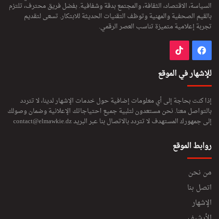
السياسة، الاقتصاد، الثقافة، والمجتمع بدقة وشفافية. بفضل فريق محترف، تلتزم
بالقيم الصحفية والمهنية وتوظف التقنيات الحديثة للابتكار. تسعى لتقديم
تجربة إعلامية متميزة تناسب العصر الرقمي.
فيسبوك
‫TikTok
للإشهار في الموقع
إذا كنت بحاجة إلى أي معلومات إضافية حول خدمات الإشهار لدينا، لا تتردد
بالتواصل معنا. نحن مستعدون لتلبية جميع احتياجاتك الإعلانية وضمان وصولك
إلى جمهورك المستهدف لا تتردد بالاتصال بنا عبر البريد
contact@elmawkie.dz
روابط الموقع
من نحن
اتصل بنا
الإشهار
الأرشيف