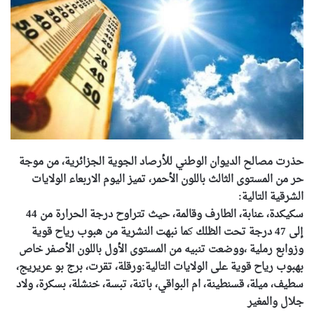
حذرت مصالح الديوان الوطني للأرصاد الجوية الجزائرية، من موجة
حر من المستوى الثالث باللون الأحمر، تميز اليوم الاربعاء الولايات
الشرقية التالية:
سكيكدة، عنابة، الطارف وقالمة، حيث تتراوح درجة الحرارة من 44
إلى 47 درجة تحت الظل
ك
ك
ما نبهت النشرية من هبوب رياح قوية
وزوابع رملية ،ووضعت تنبيه من المستوى الأول باللون الأصفر خاص
بهبوب رياح قوية على الولايات التالية:ورقلة، تقرت، برج بو عريريج،
سطيف، ميلة، قسنطينة، ام البواقي، باتنة، تبسة، خنشلة، بسكرة، ولاد
جلال والمغير