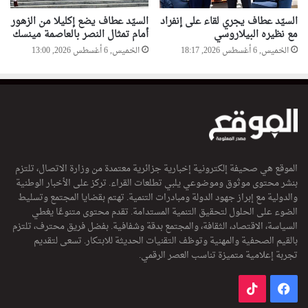
السيّد عطاف يجري لقاء على إنفراد
السيّد عطاف يضع إكليلا من الزهور
مع نظيره البيلاروسي
أمام تمثال النصر بالعاصمة مينسك
الخميس, 6 أغسطس 2026, 18:17
الخميس, 6 أغسطس 2026, 13:00
الموقع هي صحيفة إلكترونية إخبارية جزائرية معتمدة من وزارة الاتصال، تلتزم
بنشر محتوى موثوق وموضوعي يلبي تطلعات القراء. تركز على الأخبار الوطنية
والدولية مع إبراز جهود الدولة ومبادرات التنمية. تهتم بقضايا المجتمع وتسليط
الضوء على الحلول لتحقيق التنمية المستدامة. تقدم محتوى متنوعًا يغطي
السياسة، الاقتصاد، الثقافة، والمجتمع بدقة وشفافية. بفضل فريق محترف، تلتزم
بالقيم الصحفية والمهنية وتوظف التقنيات الحديثة للابتكار. تسعى لتقديم
تجربة إعلامية متميزة تناسب العصر الرقمي.
فيسبوك
‫TikTok