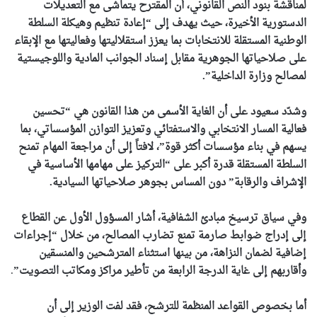
لمناقشة بنود النص القانوني، أن المقترح يتماشى مع التعديلات
الدستورية الأخيرة، حيث يهدف إلى “إعادة تنظيم وهيكلة السلطة
الوطنية المستقلة للانتخابات بما يعزز استقلاليتها وفعاليتها مع الإبقاء
على صلاحياتها الجوهرية مقابل إسناد الجوانب المادية واللوجيستية
لمصالح وزارة الداخلية”.
وشدّد سعيود على أن الغاية الأسمى من هذا القانون هي “تحسين
فعالية المسار الانتخابي والاستفتائي وتعزيز التوازن المؤسساتي، بما
يسهم في بناء مؤسسات أكثر قوة”، لافتاً إلى أن مراجعة المهام تمنح
السلطة المستقلة قدرة أكبر على “التركيز على مهامها الأساسية في
الإشراف والرقابة” دون المساس بجوهر صلاحياتها السيادية.
وفي سياق ترسيخ مبادئ الشفافية، أشار المسؤول الأول عن القطاع
إلى إدراج ضوابط صارمة تمنع تضارب المصالح، من خلال “إجراءات
إضافية لضمان النزاهة، من بينها استثناء المترشحين والمنسقين
وأقاربهم إلى غاية الدرجة الرابعة من تأطير مراكز ومكاتب التصويت”
.
أما بخصوص القواعد المنظمة للترشح، فقد لفت الوزير إلى أن