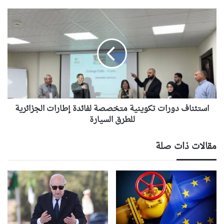
"PAUWES"
استئناف
دورات
تكوينية
متخصصة
لفائدة
إطارات
الجزائرية
للطرق
السيارة
استئناف دورات تكوينية متخصصة لفائدة إطارات الجزائرية
للطرق السيارة
مقالات ذات صلة