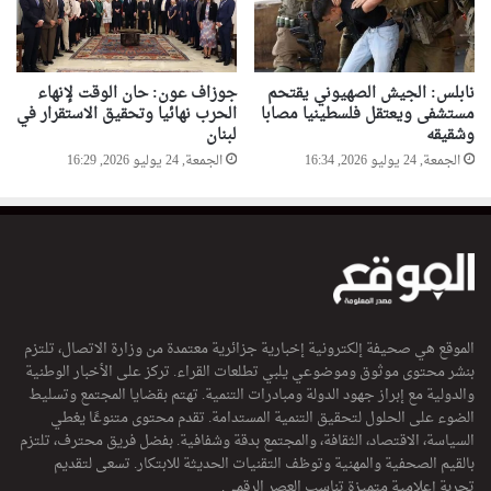
نابلس: الجيش الصهيوني يقتحم
جوزاف عون: حان الوقت لإنهاء
مستشفى ويعتقل فلسطينيا مصابا
الحرب نهائيا وتحقيق الاستقرار في
وشقيقه
لبنان
الجمعة, 24 يوليو 2026, 16:34
الجمعة, 24 يوليو 2026, 16:29
الموقع هي صحيفة إلكترونية إخبارية جزائرية معتمدة من وزارة الاتصال، تلتزم
بنشر محتوى موثوق وموضوعي يلبي تطلعات القراء. تركز على الأخبار الوطنية
والدولية مع إبراز جهود الدولة ومبادرات التنمية. تهتم بقضايا المجتمع وتسليط
الضوء على الحلول لتحقيق التنمية المستدامة. تقدم محتوى متنوعًا يغطي
السياسة، الاقتصاد، الثقافة، والمجتمع بدقة وشفافية. بفضل فريق محترف، تلتزم
بالقيم الصحفية والمهنية وتوظف التقنيات الحديثة للابتكار. تسعى لتقديم
تجربة إعلامية متميزة تناسب العصر الرقمي.