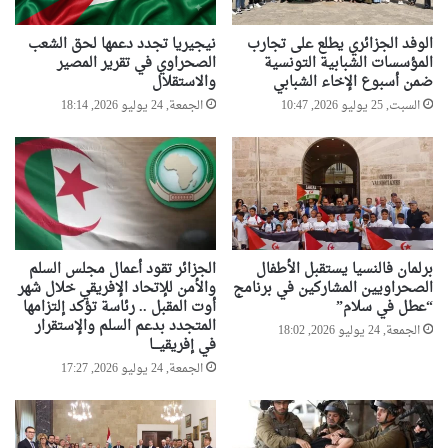
الوفد الجزائري يطلع على تجارب
نيجيريا تجدد دعمها لحق الشعب
المؤسسات الشبابية التونسية
الصحراوي في تقرير المصير
ضمن أسبوع الإخاء الشبابي
والاستقلال
السبت, 25 يوليو 2026, 10:47
الجمعة, 24 يوليو 2026, 18:14
برلمان فالنسيا يستقبل الأطفال
الجزائر تقود أعمال مجلس السلم
الصحراويين المشاركين في برنامج
والأمن للإتحاد الإفريقي خلال شهر
“عطل في سلام”
أوت المقبل .. رئاسة تؤكد إلتزامها
المتجدد بدعم السلم والإستقرار
الجمعة, 24 يوليو 2026, 18:02
في إفريقيـــا
الجمعة, 24 يوليو 2026, 17:27