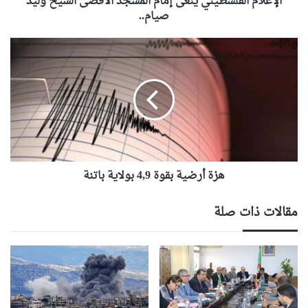
الإعلام الفلسطيني ينعى إمام المسجد الأقصى الشيخ وليد
صيام..
هزة
أرضية
بقوة
4,9
بولاية
باتنة
هزة أرضية بقوة 4,9 بولاية باتنة
مقالات ذات صلة