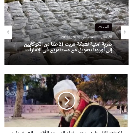
الحدث
الأربعاء, 5 أغسطس 2026, 20:52
ضربة أمنية لشبكة هربت 21 طنا من الكوكايين
إلى أوروبا بتمويل من مستثمرين في الإمارات
الإعلام
الفلسطيني
ينعى
إمام
المسجد
الأقصى
الشيخ
وليد
صيام..