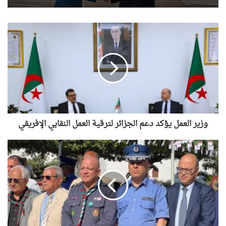
وزير
السيّد عطاف يجري لقاء على إنفراد مع نظيره
العمل
البيلاروسي
يؤكد
دعم
الجزائر
لترقية
العمل
النقابي
الإفريقي
وزير العمل يؤكد دعم الجزائر لترقية العمل النقابي الإفريقي
وهران:
إحياء
اليوم
الوطني
للكشافة
الإسلامية
الجزائرية
وتخليد