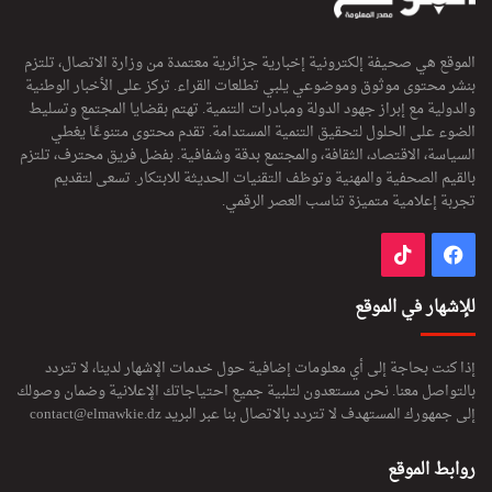
الموقع هي صحيفة إلكترونية إخبارية جزائرية معتمدة من وزارة الاتصال، تلتزم
بنشر محتوى موثوق وموضوعي يلبي تطلعات القراء. تركز على الأخبار الوطنية
والدولية مع إبراز جهود الدولة ومبادرات التنمية. تهتم بقضايا المجتمع وتسليط
الضوء على الحلول لتحقيق التنمية المستدامة. تقدم محتوى متنوعًا يغطي
السياسة، الاقتصاد، الثقافة، والمجتمع بدقة وشفافية. بفضل فريق محترف، تلتزم
بالقيم الصحفية والمهنية وتوظف التقنيات الحديثة للابتكار. تسعى لتقديم
تجربة إعلامية متميزة تناسب العصر الرقمي.
فيسبوك
‫TikTok
للإشهار في الموقع
إذا كنت بحاجة إلى أي معلومات إضافية حول خدمات الإشهار لدينا، لا تتردد
بالتواصل معنا. نحن مستعدون لتلبية جميع احتياجاتك الإعلانية وضمان وصولك
إلى جمهورك المستهدف لا تتردد بالاتصال بنا عبر البريد
contact@elmawkie.dz
روابط الموقع