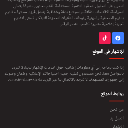
والدولية مع إبراز جهود الدولة ومبادرات التنمية. تهتم بقضايا المجتمع وتسليط
الضوء على الحلول لتحقيق التنمية المستدامة. تقدم محتوى متنوعًا يغطي
السياسة، الاقتصاد، الثقافة، والمجتمع بدقة وشفافية. بفضل فريق محترف، تلتزم
بالقيم الصحفية والمهنية وتوظف التقنيات الحديثة للابتكار. تسعى لتقديم
تجربة إعلامية متميزة تناسب العصر الرقمي.
فيسبوك
‫TikTok
للإشهار في الموقع
إذا كنت بحاجة إلى أي معلومات إضافية حول خدمات الإشهار لدينا، لا تتردد
بالتواصل معنا. نحن مستعدون لتلبية جميع احتياجاتك الإعلانية وضمان وصولك
إلى جمهورك المستهدف لا تتردد بالاتصال بنا عبر البريد
contact@elmawkie.dz
روابط الموقع
من نحن
اتصل بنا
الإشهار