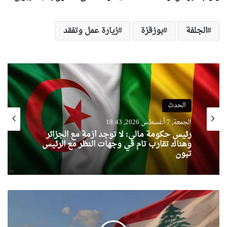
الجلفة
بوزقزة
زيارة عمل وتفقد
الحدث
الجمعة, 7 أغسطس 2026, 18:43
الحدث
رئيس حكومة مالي: لا توجد أزمة مع الجزائر
الجمعة, 7 أغسطس 2026, 16:49
وهناك تقارب تام في وجهات النظر مع الرئيس
تبون
8
ملايين
المغرب يشعل أزمة دبلوماسية بين إسبانيا
وإيطاليا
متر
مكعب