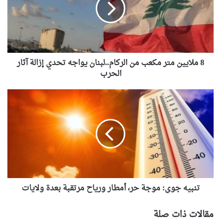
من
الركام..لبنان
يواجه
تحدي
إزالة
آثار
8 ملايين متر مكعب من الركام..لبنان يواجه تحدي إزالة آثار
الحرب
الحرب
تنبيه
جوي:
موجة
حر،
أمطار
ورياح
مرتقبة
بعدة
ولايات
تنبيه جوي: موجة حر، أمطار ورياح مرتقبة بعدة ولايات
مقالات ذات صلة