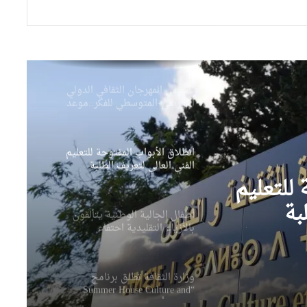
تأسيس المهرجان الثقافي الدولي
الإفريقي-المتوسطي للفكر..موعد
ثقافي جديد يعزز الحضور
الحضاري للجزائر
انطلاق الأبواب المفتوحة للتعليم
الفني العالي لتعريف الطلبة
بعروض التكوين والآفاق المهنية
أطفال الجالية الوطنية يتألقون
بالأزياء التقليدية احتفاء
بالموروث الثقافي الوطني
تألقون
وزارة الثقافة تطلق برنامج
“Summer House Culture and
ي
Arts” للأطفال “صيفنا إبداع”
وزيرة الثقافة تدشن المقر الجديد
للمركز الوطني للسينما بحيدرة