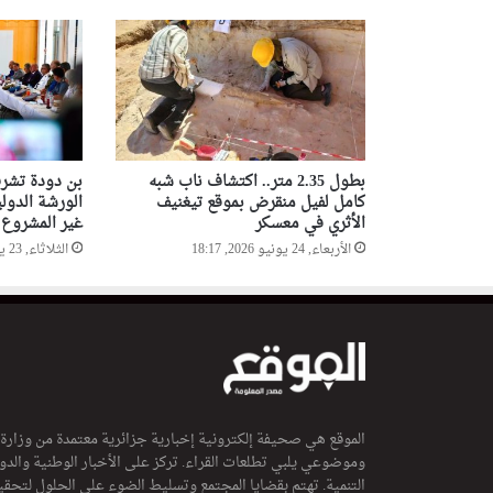
بطول 2.35 متر.. اكتشاف ناب شبه
بن دودة تشرف
كامل لفيل منقرض بموقع تيغنيف
الورشة الدول
الأثري في معسكر
غير المشروع ب
الأربعاء, 24 يونيو 2026, 18:17
الثلاثاء, 23 يونيو 2026, 15:50
الموقع هي صحيفة إلكترونية إخبارية جزائرية معتمدة من وزارة
وموضوعي يلبي تطلعات القراء. تركز على الأخبار الوطنية والدولي
التنمية. تهتم بقضايا المجتمع وتسليط الضوء على الحلول لتحقي