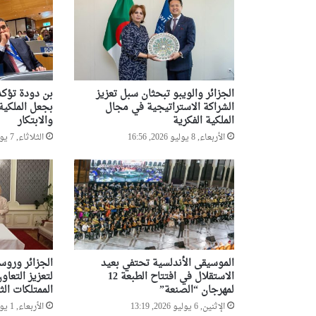
الجزائر والويبو تبحثان سبل تعزيز
بن دودة تؤكد
الشراكة الاستراتيجية في مجال
بجعل الملكية 
الملكية الفكرية
والابتكار
الأربعاء, 8 يوليو 2026, 16:56
الثلاثاء, 7 يوليو 2026, 19:18
الموسيقى الأندلسية تحتفي بعيد
الجزائر وروسي
الاستقلال في افتتاح الطبعة 12
لتعزيز التعا
لمهرجان “الصنعة”
الممتلكات الث
الإثنين, 6 يوليو 2026, 13:19
الأربعاء, 1 يوليو 2026, 11:00