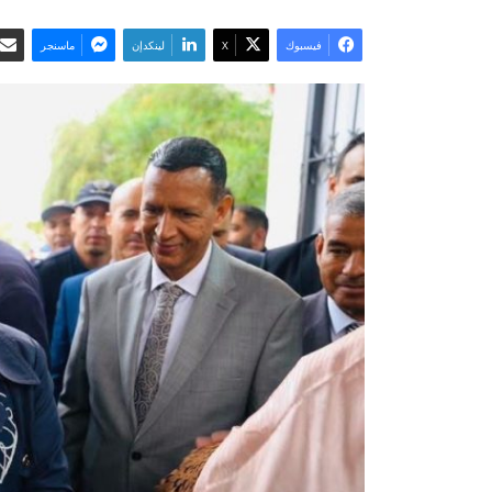
فيسبوك
‫X
لينكدإن
ماسنجر