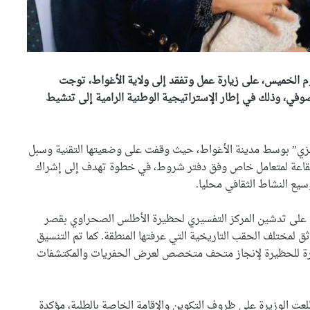
وم الخميس، على زيارة عمل وتفقد إلى ولاية الأغواط، توجت
لصوفي، وذلك في إطار الإستراتيجية الوطنية الرامية إلى تنشيط
ا “مزي” بوسط مدينة الأغواط، حيث وقفت على وضعيتها التقنية وسبل
لقاعة لمتعامل خاص وفق دفتر شروط، في خطوة تهدف إلى إشراك
ع النشاط الثقافي محليا.
رة على تدشين المركز التفسيري لحظيرة الأطلس الصحراوي بقصر
ق لمختلف الحقب التاريخية التي عرفتها المنطقة. كما تم التنسيق
اورة للحظيرة لإنجاز متحف متخصص لعرض الحفريات والمكتشفات
عت الوزيرة على ظروف التكوين والإقامة الخاصة بالطلبة، مؤكدة