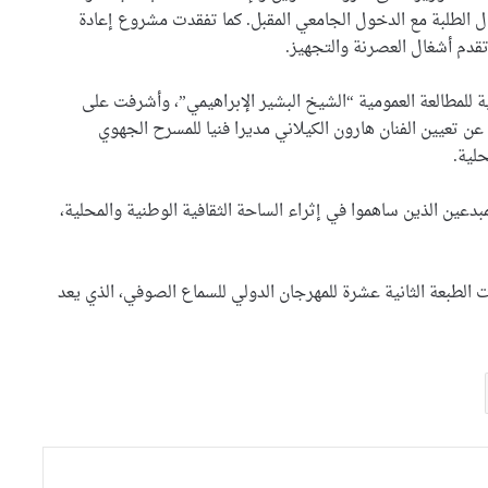
ال الطلبة مع الدخول الجامعي المقبل. كما تفقدت مشروع إعادة
الجزائر وجيبوتي تتفقان على
 تقدم أشغال العصرنة والتجهيز.
إعداد مشروع اتفاقية للتعاون
الثقافي والفني
ة للمطالعة العمومية “الشيخ البشير الإبراهيمي”، وأشرفت على
ن تعيين الفنان هارون الكيلاني مديرا فنيا للمسرح الجهوي
وفاة المخرج القدير لمين
مرباح..وزيرة الثقافة تعزي عائلته
لية.
والأسرة الفنية
دعين الذين ساهموا في إثراء الساحة الثقافية الوطنية والمحلية،
اختتام الطبعة السابعة للمهرجان
الوطني للمواهب الشابة في فنون
الغناء
ت الطبعة الثانية عشرة للمهرجان الدولي للسماع الصوفي، الذي يعد
بن دودة تتابع مشاريع ثقافية
بباتنة وتشرف على محطات من
مهرجان تيمقاد
توقيع اتفاقية شراكة بين وزارة
الثقافة و الكشافة الإسلامية
الجزائرية