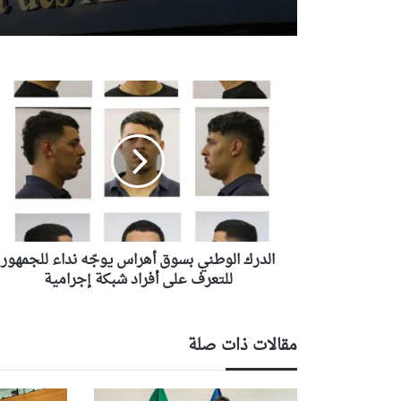
الدرك
الوطني
بسوق
أهراس
يوجّه
نداء
للجمهور
للتعرف
على
أفراد
الدرك الوطني بسوق أهراس يوجّه نداء للجمهور
شبكة
للتعرف على أفراد شبكة إجرامية
إجرامية
مقالات ذات صلة