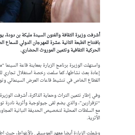
أشرفت وزيرة الثقافة والفنون السيدة مليكة بن دودة، ي
بافتتاح الطبعة الثانية عشرة للمهرجان الدولي للسماع ا
الحركية الثقافية وتثمين الموروث الحضاري.
واستهلت الوزيرة برنامج الزيارة بمعاينة قاعة السينم
إعادة بعث نشاطها، كما سلمت رخصة استغلال تجاري ل
القطاع الخاص في تنشيط قاعات العرض السينمائي وتوسي
وفي إطار تثمين التراث وحماية الذاكرة، أشرفت الوزي
“تزقرارين”، والذي يضم لقى جيولوجية وأثرية نادرة توث
مع السلطات المحلية لتخصيص الحديقة النباتية المج
الأثرية.
وشملت الزيارة أيضا معهد الموسيقى بالأغواط، حيث اطل