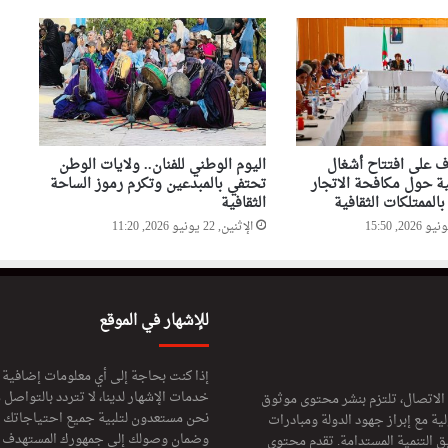
 على افتتاح أشغال
اليوم الوطني للفنان.. ولايات الوطن
ية حول مكافحة الاتجار
تحتفي بالمبدعين وتكرم رموز الساحة
الممتلكات الثقافية
الثقافية
الإثنين, 22 يونيو 2026, 11:20
للإشهار في الموقع
إذا كنت بحاجة إلى أي معلومات إضافية
خدمات الإشهار لدينا، لا تتردد بالتواصل م
 الاتصال، تلتزم بنشر محتوى موثوق
نحن مستعدون لتلبية جميع احتياجاتك ال
ة مع إبراز جهود الدولة ومبادرات
وضمان وصولك إلى جمهورك المستهدف لا
ق التنمية المستدامة. تقدم محتوى