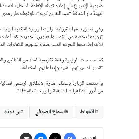
ضرورة الإسراع في إعادة تهيئة الإقامة الداخلية لاستقب
تهيئة دار الثقافة “عبد الله بن كريو”، للوقوف على مدى
وفي سياق دعم المقروئية، زارت الوزيرة المكتبة الرئيسي
تزويدها بحصة من الكتب والعناوين الجديدة. كما أعلنت ع
للأغواط، دعما للحركة المسرحية وتشجيعا للكفاءات المح
كما خصصت الوزيرة وقفة تكريمية لعدد من الفنانين والمب
تقديرا لمسيرتهم الفنية وإبداعاتهم المختلفة.
واختتمت الزيارة بإعطاء إشارة الانطلاق الرسمي لفعاليا
من أبرز التظاهرات الثقافية والروحية بالمنطقة.
الأغواط
السماع الصوفي
بن دودة
فيسبوك
‫X
ماسنجر
مشاركة عبر البريد
شاركها