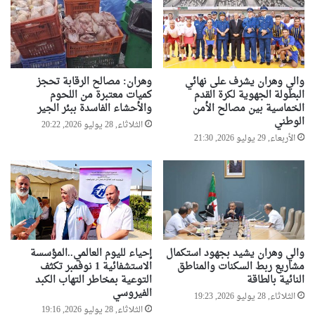
ا
ت
ت
ش
ر
ع
ف
والي وهران يشرف على نهائي
وهران: مصالح الرقابة تحجز
ي
البطولة الجهوية لكرة القدم
كميات معتبرة من اللحوم
س
الخماسية بين مصالح الأمن
والأحشاء الفاسدة ببئر الجير
ح
الوطني
ب
الثلاثاء, 28 يوليو 2026, 20:22
الأربعاء, 29 يوليو 2026, 21:30
ح
ا
ف
ل
ا
ت
ه
ا
والي وهران يشيد بجهود استكمال
إحياء لليوم العالمي..المؤسسة
م
مشاريع ربط السكنات والمناطق
الاستشفائية 1 نوفمبر تكثف
ن
النائية بالطاقة
التوعية بمخاطر التهاب الكبد
ا
الفيروسي
الثلاثاء, 28 يوليو 2026, 19:23
ل
الثلاثاء, 28 يوليو 2026, 19:16