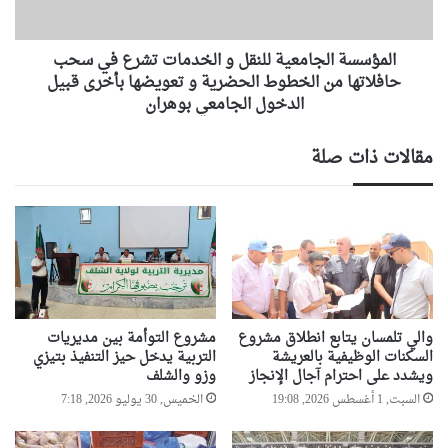
ا
ا
ل
ل
س
المؤسسة الجامعية للنقل و الخدمات تشرع في سحب
ج
ا
ا
حافلاتها من الخطوط الحضرية و تعويضها بأخرى قبيل
ب
م
الدخول الجامعي بوهران
ق
ع
ب
ي
مقالات ذات صلة
إ
ة
ن
ل
ش
ل
ا
ن
ء
ق
ا
ل
ل
و
أ
ا
ك
ل
والي تلمسان يتابع انطلاق مشروع
مشروع التوأمة بين مديريات
ا
خ
السكنات الوظيفية بالعريشة
التربية يدخل حيز التنفيذ بتيزي
د
د
ويشدد على احترام آجال الإنجاز
وزو والشلف
ي
م
السبت, 1 أغسطس 2026, 19:08
الخميس, 30 يوليو 2026, 7:18
م
ا
ي
ت