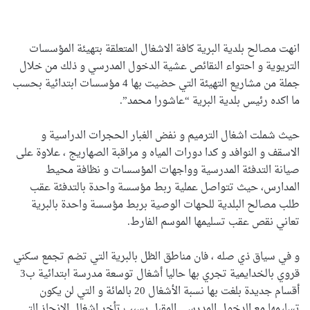
انهت مصالح بلدية البرية كافة الاشغال المتعلقة بتهيئة المؤسسات
التريوية و احتواء النقائص عشية الدخول المدرسي و ذلك من خلال
جملة من مشاريع التهيئة التي حضيت بها 4 مؤسسات ابتدائية بحسب
ما اكده رئيس بلدية البرية “عاشورا محمد”.
حيث شملت اشغال الترميم و نفض الغبار الحجرات الدراسية و
الاسقف و النوافد و كدا دورات المياه و مراقبة الصهاريج ، علاوة على
صيانة التدفئة المدرسية وواجهات المؤسسات و نظافة محيط
المدارس، حيث تتواصل عملية ربط مؤسسة واحدة بالتدفئة عقب
طلب مصالح البلدية للحهات الوصية بربط مؤسسة واحدة بالبرية
تعاني نقص عقب تسليمها الموسم الفارط.
و في سياق ذي صله ، فان مناطق الظل بالبرية التي تضم تجمع سكني
قروي بالخدايمية تجري بها حاليا أشغال توسعة مدرسة ابتدائية ب3
أقسام جديدة بلغت بها نسبة الأشغال 20 بالمائة و التي لن يكون
تسليمها مع الدخول المدرسي المقبل بسبب تأخر اشغال الانجاز التي