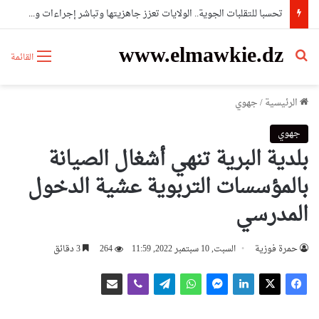
ورقلة: وفاة شخص وإصابة 7 آخرين في حادث اصطدام بين حافلة وشاحنة
www.elmawkie.dz
بحث عن
القائمة
الرئيسية
/
جهوي
جهوي
بلدية البرية تنهي أشغال الصيانة
بالمؤسسات التربوية عشية الدخول
المدرسي
حمرة فوزية
السبت, 10 سبتمبر 2022, 11:59
264
3 دقائق