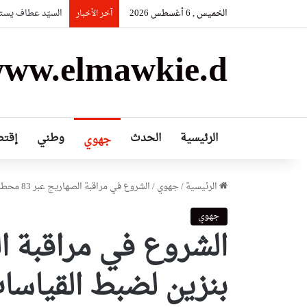
الخميس , 6 أغسطس 2026
السيّد عطاف يستق
آخر الأخبار
ww.elmawkie.d
الرئيسية
الحدث
وطني
إقتص
جهوي
الرئيسية
/
جهوي
/
الشروع في مراقبة الصهاريج عبر 83 محطة بنزين لضبط القياسات بعد توقفها لسنة
جهوي
بنزين لضبط القياسات