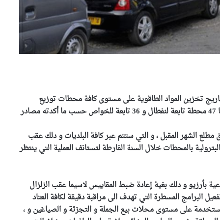
هاريج تخزين المواد الطاقوية على مستوى كافة محطات توزيع
البنزين باقليم وهران و البالغ عددها 83 محطة بنزين منها 47 محطة تابعة لنفطال و 36 تابعة للخواص حسب ما أكدته مصادر
مطلع الشهر المقبل ، و التي ستتم عبر كافة البلديات و دلك عقب
لبترولية بالمحطات خلال السنة الفارطة لتستانف العملية التي ينتظر
عية بأرزيو و دلك بغية إعادة ضبط المقاييس لاسيما عقب الزلزال
عيل البرامج المسطرة التي تهدف الى مراقبة دقيقة لكافة العتاد
ستخدمة على مستوى محلات بيع الجملة و التجزئة و الصياغين و ،