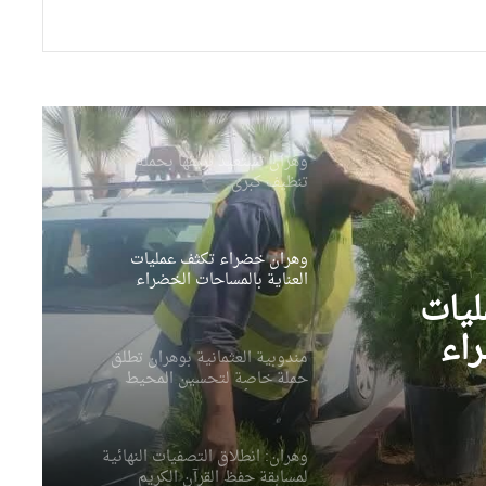
الخماسية بين مصالح الأمن
الوطني
وهران: مصالح الرقابة تحجز
كميات معتبرة من اللحوم
والأحشاء الفاسدة ببئر الجير
وهران تستعيد بريقها بحملة
تنظيف كبرى
وهران خضراء تكثف عمليات
العناية بالمساحات الخضراء
يات
وتحسين المحيط الحضري
راء
مندوبية العثمانية بوهران تطلق
ي
حملة خاصة لتحسين المحيط
ونظافة الأحياء
وهران: انطلاق التصفيات النهائية
لمسابقة حفظ القرآن الكريم