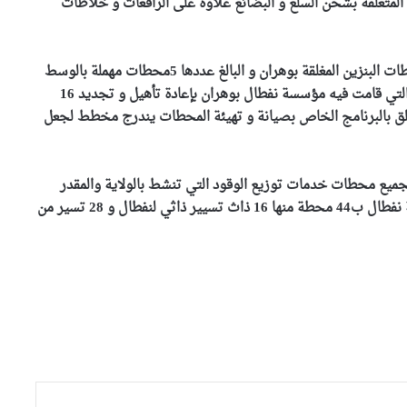
المتعلقة بشحن السلع و البضائع علاوة على الرافعات و خلاطات
و في هدا السياق تعكف نفطال على إعادة النظر في محطات البنزين المغلقة بوهران و البالغ عددها 5محطات مهملة بالوسط
العمراني و التي تظل غير مستغلة ، يأتي هرا في الوقت التي قامت فيه مؤسسة نفطال بوهران بإعادة تأهيل و تجديد 16
علق بالبرنامج الخاص بصيانة و تهيئة المحطات يندرج مخطط لجعل
وهران: أوشان يشدد على تحسين
الوضع البيئي وينهي مهام
مسؤولين في قطاع النظافة
جميع محطات خدمات توزيع الوقود التي تنشط بالولاية والمقدر
عددها بـ 82 محطة، حيث يبلغ المحطات التابعة لمؤسسة نفطال ب44 محطة منها 16 ذاث تسيير ذاثي لنفطال و 28 تسير من
والي تلمسان يتابع انطلاق مشروع
السكنات الوظيفية بالعريشة
ويشدد على احترام آجال الإنجاز
مشروع التوأمة بين مديريات
التربية يدخل حيز التنفيذ بتيزي
وزو والشلف
والي وهران يشرف على نهائي
البطولة الجهوية لكرة القدم