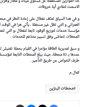
كدا الموازين المستعملة عل مستوى ميناء و مطار وهران 
الاسمنت لتفادي أية خروقات.
مؤسسة خدمات لتوزيع الوقود تابعة لنفطال ،و التي تت
المحطات تتماشى وفق تسيير متناغم للخدمات .
و سبق لمديرية الطاقة مؤخرا في القيام بحملة تفتيش ل
طرف الخواص عن طريق التأجير .
كمال.م
محطات البنزين
فيسبوك
‫X
ماسنجر
مشاركة عبر البريد