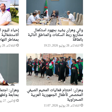
م
ا
ع
ا
ت
والي وهران يشيد بجهود استكمال
إحياء لليوم ا
ا
مشاريع ربط السكنات والمناطق النائية
ل
بالطاقة
بمخاطر التها
إ
الثلاثاء, 28 يوليو 2026, 19:23
الثلاثاء, 28 يوليو 2026, 19:16
ر
ه
ا
ب
ي
ة
وهران: اختتام فعاليات المخيم الصيفي
وهران: اجتماع
المخصص لأطفال الجمهورية العربية
بمتابعة وتطهي
الصحراوية
الإثنين, 27 يوليو 2026, 20:09
الثلاثاء, 28 يوليو 2026, 11:07