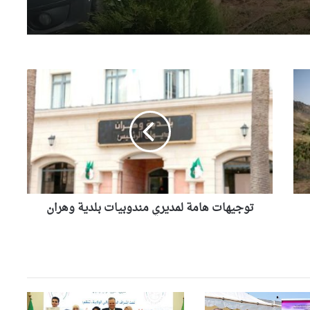
والحديث النبوي الشريف
والي وهران يشدد على تسريع
وتيرة إنجاز مشروع تهيئة محور
دوران “الباهية”
ت
و
ج
وهران: أوشان يشدد على تحسين
ي
الوضع البيئي وينهي مهام
مسؤولين في قطاع النظافة
ه
ا
ت
والي تلمسان يتابع انطلاق مشروع
ه
السكنات الوظيفية بالعريشة
ا
ويشدد على احترام آجال الإنجاز
توجيهات هامة لمديري مندوبيات بلدية وهران
م
ة
مشروع التوأمة بين مديريات
ل
التربية يدخل حيز التنفيذ بتيزي
م
وزو والشلف
د
ي
ر
والي وهران يشرف على نهائي
ي