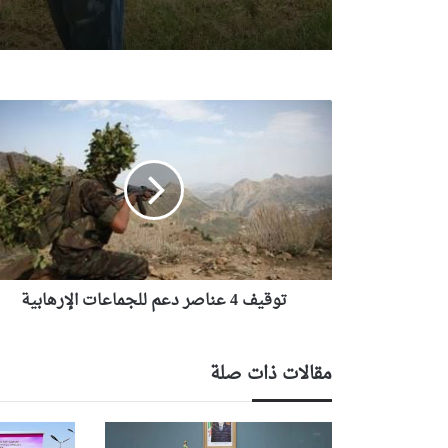
ت
و
ق
ي
ف
4
ع
ن
ا
توقيف 4 عناصر دعم للجماعات الإرهابية
ص
ر
د
ع
مقالات ذات صلة
م
ل
ل
ج