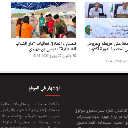
لمسابقة حفظ القرآن الكريم
والحديث النبوي الشريف
والي وهران يشدد على تسريع
وتيرة إنجاز مشروع تهيئة محور
دوران “الباهية”
ادقة على خريطة وعروض
تلمسان: انطلاق فعاليات “دار الشباب
ني تحضيرا لدورة أكتوبر
الشاطئية” بمرسى بن مهيدي
الإثنين, 27 يوليو 2026, 15:44
للإشهار في الموقع
إذا كنت بحاجة إلى أي معلومات إضافية
خدمات الإشهار لدينا، لا تتردد بالتواصل م
 الاتصال، تلتزم بنشر محتوى موثوق
نحن مستعدون لتلبية جميع احتياجاتك ال
ة مع إبراز جهود الدولة ومبادرات
وضمان وصولك إلى جمهورك المستهدف لا
ق التنمية المستدامة. تقدم محتوى