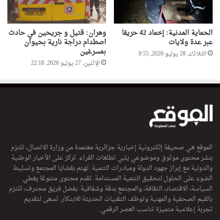
الحماية المدنية: إخماد 42 حريقا
وهران: قتيل و جريحين في حادث
عبر عدة ولايات
اصطدام دراجة نارية بحيوان
بمسرغين
الثلاثاء, 28 يوليو 2026, 9:55
الإثنين, 27 يوليو 2026, 22:18
الموقع هي صحيفة إلكترونية إخبارية جزائرية معتمدة من وزارة الاتصال، تلتزم
بنشر محتوى موثوق وموضوعي يلبي تطلعات القراء. تركز على الأخبار الوطنية
والدولية مع إبراز جهود الدولة ومبادرات التنمية. تهتم بقضايا المجتمع وتسليط
الضوء على الحلول لتحقيق التنمية المستدامة. تقدم محتوى متنوعًا يغطي
السياسة، الاقتصاد، الثقافة، والمجتمع بدقة وشفافية. بفضل فريق محترف، تلتزم
بالقيم الصحفية والمهنية وتوظف التقنيات الحديثة للابتكار. تسعى لتقديم
تجربة إعلامية متميزة تناسب العصر الرقمي.