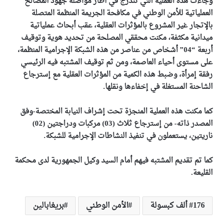
وجاءت هذه العملية التي تندرج في اطار مواصلة جهود المصالح
العملياتية للأمن الوطني في مكافحة الجريمة المنظمة المتصلة
بالإتجار غير المشروع بالمؤثرات العقلية، عقب أبحاث عملياتية
ميدانية مكثفة، مكنت محققي المصلحة من تحديد هوية وتوقيف
أربعة “04” أشخاص من عناصر من هذه الشبكة الإجرامية المنظمة،
على مستوى أحياء العاصمة، ومن ثم توقيف المشتبه فيه الرئيسي
رفقة إمرأة، وضبط هذه الكمية من المؤثرات العقلية مع إسترجاع
الشاحنة المستغلة في إخفاءها ونقلها.
كما مكنت هذه العملية المنجزة تحت إشراف النيابة المختصة-
وفق
المصدر ذاته-
من إسترجاع ثلاث (03) مركبات ودراجتين (02)
ناريتين، يستعملون في تنفيذ النشاطات الإجرامية للشبكة.
كما تم تقديم المشتبه فيهم أمام السيد وكيل الجمهورية لدى محكمة
القليعة.
176 ألف كبسولة
الأمن الوطني
بريغابالين