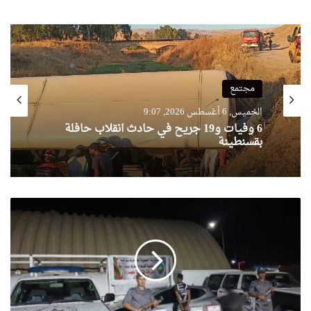
مجتمع
الخميس, 6 أغسطس 2026, 9:07
6 وفيات و19 جريح في حادث انقلاب حافلة
بقسنطينة
جمارك
ورقلة
تحجز
قرابة
19.000
كبسولة
بريغابالين
بأولاد