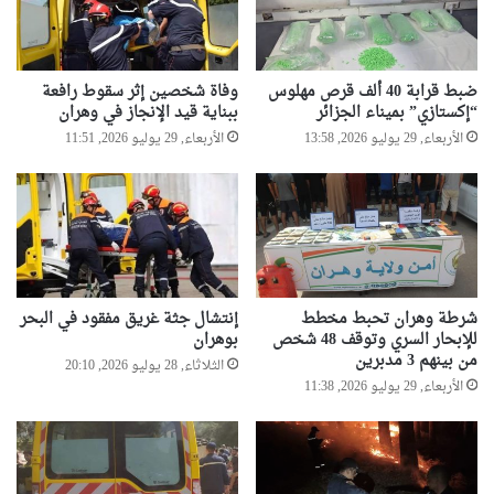
ضبط قرابة 40 ألف قرص مهلوس
وفاة شخصين إثر سقوط رافعة
“إكستازي” بميناء الجزائر
ببناية قيد الإنجاز في وهران
الأربعاء, 29 يوليو 2026, 13:58
الأربعاء, 29 يوليو 2026, 11:51
شرطة وهران تحبط مخطط
إنتشال جثة غريق مفقود في البحر
للإبحار السري وتوقف 48 شخص
بوهران
من بينهم 3 مدبرين
الثلاثاء, 28 يوليو 2026, 20:10
الأربعاء, 29 يوليو 2026, 11:38