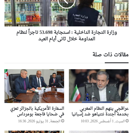
استجابة
53.698
تاجراً
لنظام
المداومة
خلال
وزارة التجارة الداخلية : استجابة 53.698 تاجراً لنظام
ثاني
المداومة خلال ثاني أيام العيد
أيام
العيد
مقالات ذات صلة
عراقجي يتهم النظام المغربي
السفارة الأمريكية بالجزائر تعزي
بخدمة أجندة نتنياهو ضد إسبانيا
في ضحايا فاجعة بومرداس
السبت, 1 أغسطس 2026, 10:03
الجمعة, 31 يوليو 2026, 16:36