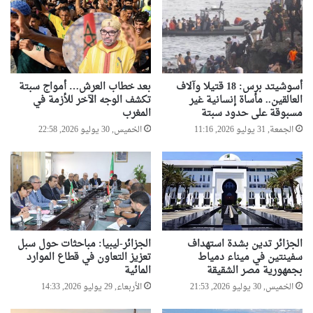
أسوشيتد برس: 18 قتيلا وآلاف
بعد خطاب العرش… أمواج سبتة
العالقين.. مأساة إنسانية غير
تكشف الوجه الآخر للأزمة في
مسبوقة على حدود سبتة
المغرب
الجمعة, 31 يوليو 2026, 11:16
الخميس, 30 يوليو 2026, 22:58
الجزائر تدين بشدة استهداف
الجزائر-ليبيا: مباحثات حول سبل
سفينتين في ميناء دمياط
تعزيز التعاون في قطاع الموارد
بجمهورية مصر الشقيقة
المائية
الخميس, 30 يوليو 2026, 21:53
الأربعاء, 29 يوليو 2026, 14:33