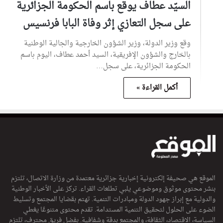
السيّد عطاف يوقع باسم الحكومة الجزائرية
على سجل التعازي إثر وفاة البابا فرنسيس
وقع وزير الدولة، وزير الشؤون الخارجية والجالية الوطنية
بالخارج والشؤون الإفريقية، السيد أحمد عطاف، اليوم باسم
الحكومة الجزائرية، على سجل…
أكمل القراءة »
الموقع هي صحيفة إلكترونية إخبارية جزائرية معتمدة من وزارة الاتصال، تلتزم
بنشر محتوى موثوق وموضوعي يلبي تطلعات القراء. تركز على الأخبار الوطنية
والدولية مع إبراز جهود الدولة ومبادرات التنمية. تهتم بقضايا المجتمع وتسليط
الضوء على الحلول لتحقيق التنمية المستدامة. تقدم محتوى متنوعًا يغطي
السياسة، الاقتصاد، الثقافة، والمجتمع بدقة وشفافية. بفضل فريق محترف، تلتزم