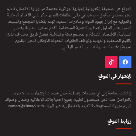
الموقع هي صحيفة إلكترونية إخبارية جزائرية معتمدة من وزارة الاتصال، تلتزم
بنشر محتوى موثوق وموضوعي يلبي تطلعات القراء. تركز على الأخبار الوطنية
والدولية مع إبراز جهود الدولة ومبادرات التنمية. تهتم بقضايا المجتمع وتسليط
الضوء على الحلول لتحقيق التنمية المستدامة. تقدم محتوى متنوعًا يغطي
السياسة، الاقتصاد، الثقافة، والمجتمع بدقة وشفافية. بفضل فريق محترف، تلتزم
بالقيم الصحفية والمهنية وتوظف التقنيات الحديثة للابتكار. تسعى لتقديم
تجربة إعلامية متميزة تناسب العصر الرقمي.
فيسبوك
‫TikTok
للإشهار في الموقع
إذا كنت بحاجة إلى أي معلومات إضافية حول خدمات الإشهار لدينا، لا تتردد
بالتواصل معنا. نحن مستعدون لتلبية جميع احتياجاتك الإعلانية وضمان وصولك
إلى جمهورك المستهدف لا تتردد بالاتصال بنا عبر البريد
contact@elmawkie.dz
روابط الموقع