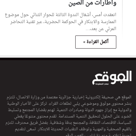
واطارات من الصين
انعقدت أمس، أشغال الندوة الثالثة للحوار الثنائي حول موضوع
الممارسة والابتكار في الحوكمة الحضرية، عبر تقنية التحاضر
المرئي عن بعد،…
أكمل القراءة »
الموقع هي صحيفة إلكترونية إخبارية جزائرية معتمدة من وزارة الاتصال، تلتزم
بنشر محتوى موثوق وموضوعي يلبي تطلعات القراء. تركز على الأخبار الوطنية
والدولية مع إبراز جهود الدولة ومبادرات التنمية. تهتم بقضايا المجتمع وتسليط
الضوء على الحلول لتحقيق التنمية المستدامة. تقدم محتوى متنوعًا يغطي
السياسة، الاقتصاد، الثقافة، والمجتمع بدقة وشفافية. بفضل فريق محترف، تلتزم
بالقيم الصحفية والمهنية وتوظف التقنيات الحديثة للابتكار. تسعى لتقديم
تجربة إعلامية متميزة تناسب العصر الرقمي.