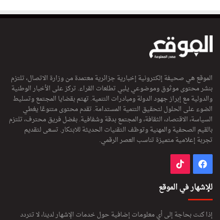
الموقع هي صحيفة إلكترونية إخبارية جزائرية معتمدة من وزارة الاتصال، تلتزم
بنشر محتوى موثوق وموضوعي يلبي تطلعات القراء. تركز على الأخبار الوطنية
والدولية مع إبراز جهود الدولة ومبادرات التنمية. تهتم بقضايا المجتمع وتسليط
الضوء على الحلول لتحقيق التنمية المستدامة. تقدم محتوى متنوعًا يغطي
السياسة، الاقتصاد، الثقافة، والمجتمع بدقة وشفافية. بفضل فريق محترف، تلتزم
بالقيم الصحفية والمهنية وتوظف التقنيات الحديثة للابتكار. تسعى لتقديم
تجربة إعلامية متميزة تناسب العصر الرقمي.
فيسبوك
‫TikTok
للإشهار في الموقع
إذا كنت بحاجة إلى أي معلومات إضافية حول خدمات الإشهار لدينا، لا تتردد