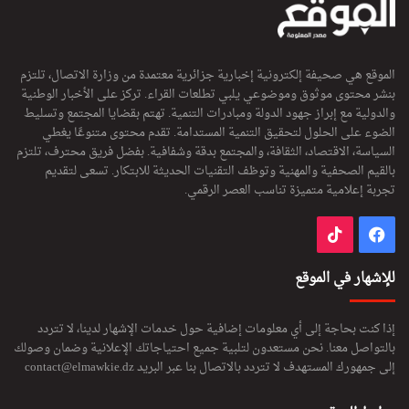
الموقع هي صحيفة إلكترونية إخبارية جزائرية معتمدة من وزارة الاتصال، تلتزم
بنشر محتوى موثوق وموضوعي يلبي تطلعات القراء. تركز على الأخبار الوطنية
والدولية مع إبراز جهود الدولة ومبادرات التنمية. تهتم بقضايا المجتمع وتسليط
الضوء على الحلول لتحقيق التنمية المستدامة. تقدم محتوى متنوعًا يغطي
السياسة، الاقتصاد، الثقافة، والمجتمع بدقة وشفافية. بفضل فريق محترف، تلتزم
بالقيم الصحفية والمهنية وتوظف التقنيات الحديثة للابتكار. تسعى لتقديم
تجربة إعلامية متميزة تناسب العصر الرقمي.
فيسبوك
‫TikTok
للإشهار في الموقع
إذا كنت بحاجة إلى أي معلومات إضافية حول خدمات الإشهار لدينا، لا تتردد
بالتواصل معنا. نحن مستعدون لتلبية جميع احتياجاتك الإعلانية وضمان وصولك
إلى جمهورك المستهدف لا تتردد بالاتصال بنا عبر البريد
contact@elmawkie.dz