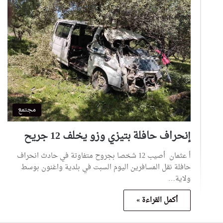
مجتمع
إنحراف حافلة بتيزي وزو يخلف 12 جريح
أ عثمان أصيب 12 شخصا بجروح متفاوتة في حادث انحراف
حافلة نقل المسافرين اليوم السبت في بلدية واغنون بوسط
ولاية…
أكمل القراءة »