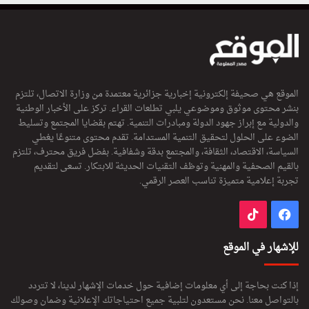
الموقع هي صحيفة إلكترونية إخبارية جزائرية معتمدة من وزارة الاتصال، تلتزم
بنشر محتوى موثوق وموضوعي يلبي تطلعات القراء. تركز على الأخبار الوطنية
والدولية مع إبراز جهود الدولة ومبادرات التنمية. تهتم بقضايا المجتمع وتسليط
الضوء على الحلول لتحقيق التنمية المستدامة. تقدم محتوى متنوعًا يغطي
السياسة، الاقتصاد، الثقافة، والمجتمع بدقة وشفافية. بفضل فريق محترف، تلتزم
بالقيم الصحفية والمهنية وتوظف التقنيات الحديثة للابتكار. تسعى لتقديم
تجربة إعلامية متميزة تناسب العصر الرقمي.
فيسبوك
‫TikTok
للإشهار في الموقع
إذا كنت بحاجة إلى أي معلومات إضافية حول خدمات الإشهار لدينا، لا تتردد
بالتواصل معنا. نحن مستعدون لتلبية جميع احتياجاتك الإعلانية وضمان وصولك