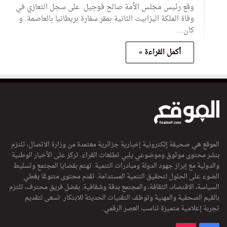
وقع رئيس مجلس الأمة صالح قوجيل على سجل التعازي في
وفاة الملكة اليزابيت الثانية بمقر سفارة بريطانيا بالعاصمة. و
كان…
أكمل القراءة »
الموقع هي صحيفة إلكترونية إخبارية جزائرية معتمدة من وزارة الاتصال، تلتزم
بنشر محتوى موثوق وموضوعي يلبي تطلعات القراء. تركز على الأخبار الوطنية
والدولية مع إبراز جهود الدولة ومبادرات التنمية. تهتم بقضايا المجتمع وتسليط
الضوء على الحلول لتحقيق التنمية المستدامة. تقدم محتوى متنوعًا يغطي
السياسة، الاقتصاد، الثقافة، والمجتمع بدقة وشفافية. بفضل فريق محترف، تلتزم
بالقيم الصحفية والمهنية وتوظف التقنيات الحديثة للابتكار. تسعى لتقديم
تجربة إعلامية متميزة تناسب العصر الرقمي.