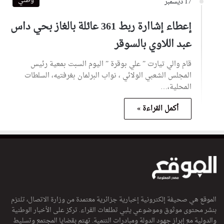
وطني
17 ديسمبر
إعطاء إشاارة ربط 361 عائلة بالغاز بحي داس
عبد اللاوي بالسوقر
قام والي تيارت ” علي بوقرة ” اليوم السبت بمعية رئيس
المجلس الشعبي الولائي ، نواب البرلمان بغرفتيه، السلطات
المحلية،…
أكمل القراءة »
الموقع هي صحيفة إلكترونية إخبارية جزائرية معتمدة من وزارة الاتصال، تلتزم
بنشر محتوى موثوق وموضوعي يلبي تطلعات القراء. تركز على الأخبار الوطنية
والدولية مع إبراز جهود الدولة ومبادرات التنمية. تهتم بقضايا المجتمع وتسليط