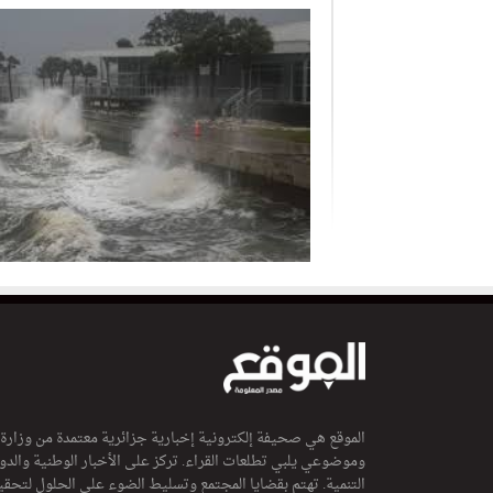
الموقع هي صحيفة إلكترونية إخبارية جزائرية معتمدة من وزارة
وموضوعي يلبي تطلعات القراء. تركز على الأخبار الوطنية والدولي
التنمية. تهتم بقضايا المجتمع وتسليط الضوء على الحلول لتحقي