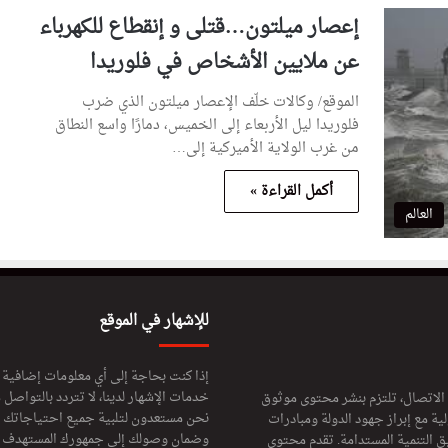
إعصار ميلتون…قتلى و إنقطاع للكهرباء
عن ملايين الأشخاص في فلوريدا
الموقع/ وكالات خلّف الإعصار ميلتون الذي ضرب
فلوريدا ليل الأربعاء إلى الخميس، دمارًا واسع النطاق
من غرب الولاية الأميركية إلى…
أكمل القراءة »
العالم
للإشهار في الموقع
إذا كنت بحاجة إلى أي معلومات إضافية
خدمات الإشهار لدينا، لا تتردد بالتواصل م
 الاتصال، تلتزم بنشر محتوى موثوق
نحن مستعدون لتلبية جميع احتياجاتك ال
ة مع إبراز جهود الدولة ومبادرات
وضمان وصولك إلى جمهورك المستهدف لا
ق التنمية المستدامة. تقدم محتوى