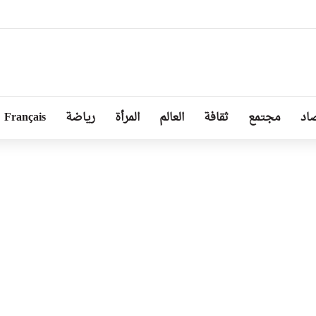
ا توجد أزمة مع الجزائر وهناك تقارب تام في وجهات النظر مع الرئيس تبون
اد
مجتمع
ثقافة
العالم
المرأة
رياضة
Français