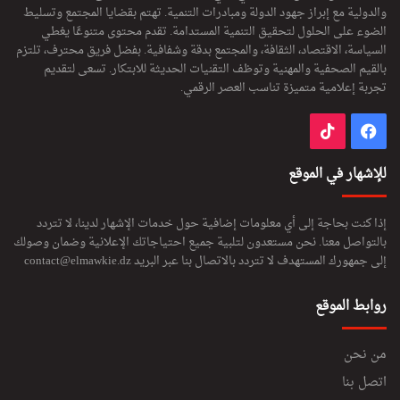
والدولية مع إبراز جهود الدولة ومبادرات التنمية. تهتم بقضايا المجتمع وتسليط
الضوء على الحلول لتحقيق التنمية المستدامة. تقدم محتوى متنوعًا يغطي
السياسة، الاقتصاد، الثقافة، والمجتمع بدقة وشفافية. بفضل فريق محترف، تلتزم
بالقيم الصحفية والمهنية وتوظف التقنيات الحديثة للابتكار. تسعى لتقديم
تجربة إعلامية متميزة تناسب العصر الرقمي.
فيسبوك
‫TikTok
للإشهار في الموقع
إذا كنت بحاجة إلى أي معلومات إضافية حول خدمات الإشهار لدينا، لا تتردد
بالتواصل معنا. نحن مستعدون لتلبية جميع احتياجاتك الإعلانية وضمان وصولك
إلى جمهورك المستهدف لا تتردد بالاتصال بنا عبر البريد
contact@elmawkie.dz
روابط الموقع
من نحن
اتصل بنا