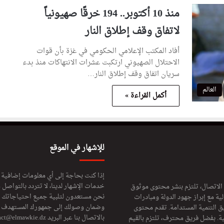
منذ 10 أكتوبر.. 194 خرقًا صهيونياً
لاتفاق وقف إطلاق النار
أفاد المكتب الإعلامي الحكومي في غزة بأن قوات
الاحتلال الصهيوني ارتكبت عشرات الانتهاكات منذ بدء
سريان اتفاق وقف إطلاق النار…
العالم
أكمل القراءة »
للإشهار في الموقع
إذا كنت بحاجة إلى أي معلومات إضافية
خدمات الإشهار لدينا، لا تتردد بالتواصل م
 الاتصال، تلتزم بنشر محتوى موثوق
نحن مستعدون لتلبية جميع احتياجاتك ال
ة مع إبراز جهود الدولة ومبادرات
وضمان وصولك إلى جمهورك المستهدف لا
ق التنمية المستدامة. تقدم محتوى
بالاتصال بنا عبر البريد
act@elmawkie.dz
ية. بفضل فريق محترف، تلتزم بالقيم