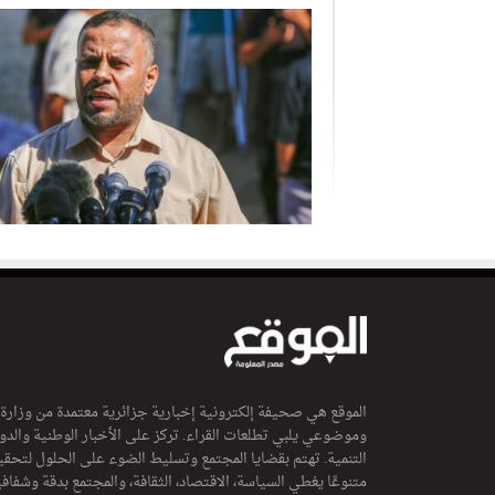
الموقع هي صحيفة إلكترونية إخبارية جزائرية معتمدة من وزارة
وموضوعي يلبي تطلعات القراء. تركز على الأخبار الوطنية والدولي
التنمية. تهتم بقضايا المجتمع وتسليط الضوء على الحلول لتحقي
متنوعًا يغطي السياسة، الاقتصاد، الثقافة، والمجتمع بدقة وشفاف