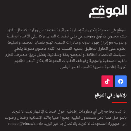
الموقع هي صحيفة إلكترونية إخبارية جزائرية معتمدة من وزارة الاتصال، تلتزم
بنشر محتوى موثوق وموضوعي يلبي تطلعات القراء. تركز على الأخبار الوطنية
والدولية مع إبراز جهود الدولة ومبادرات التنمية. تهتم بقضايا المجتمع وتسليط
الضوء على الحلول لتحقيق التنمية المستدامة. تقدم محتوى متنوعًا يغطي
السياسة، الاقتصاد، الثقافة، والمجتمع بدقة وشفافية. بفضل فريق محترف، تلتزم
بالقيم الصحفية والمهنية وتوظف التقنيات الحديثة للابتكار. تسعى لتقديم
تجربة إعلامية متميزة تناسب العصر الرقمي.
فيسبوك
‫TikTok
للإشهار في الموقع
إذا كنت بحاجة إلى أي معلومات إضافية حول خدمات الإشهار لدينا، لا تتردد
بالتواصل معنا. نحن مستعدون لتلبية جميع احتياجاتك الإعلانية وضمان وصولك
إلى جمهورك المستهدف لا تتردد بالاتصال بنا عبر البريد
contact@elmawkie.dz