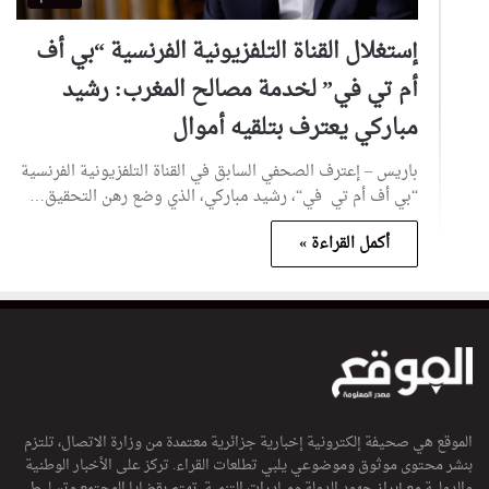
إستغلال القناة التلفزيونية الفرنسية “بي أف
أم تي في” لخدمة مصالح المغرب: رشيد
مباركي يعترف بتلقيه أموال
باريس – إعترف الصحفي السابق في القناة التلفزيونية الفرنسية
“بي أف أم تي في“، رشيد مباركي، الذي وضع رهن التحقيق…
أكمل القراءة »
الموقع هي صحيفة إلكترونية إخبارية جزائرية معتمدة من وزارة الاتصال، تلتزم
بنشر محتوى موثوق وموضوعي يلبي تطلعات القراء. تركز على الأخبار الوطنية
والدولية مع إبراز جهود الدولة ومبادرات التنمية. تهتم بقضايا المجتمع وتسليط