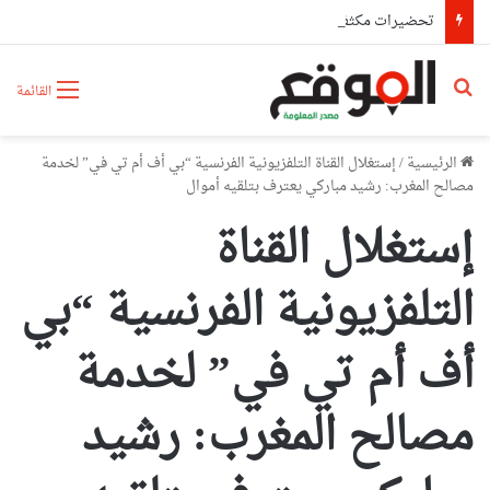
تحضيرات مكثفة عبر ولايات الوطن لضمان دخول مدرسي ناجح ومتكامل 2026-2027
بحث عن
القائمة
الرئيسية
/
إستغلال القناة التلفزيونية الفرنسية “بي أف أم تي في” لخدمة
مصالح المغرب: رشيد مباركي يعترف بتلقيه أموال
إستغلال القناة
التلفزيونية الفرنسية “بي
أف أم تي في” لخدمة
مصالح المغرب: رشيد