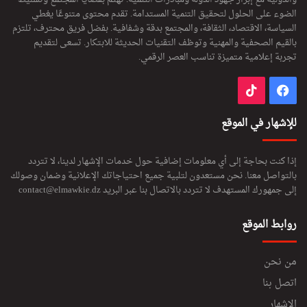
الضوء على الحلول لتحقيق التنمية المستدامة. تقدم محتوى متنوعًا يغطي
السياسة، الاقتصاد، الثقافة، والمجتمع بدقة وشفافية. بفضل فريق محترف، تلتزم
بالقيم الصحفية والمهنية وتوظف التقنيات الحديثة للابتكار. تسعى لتقديم
تجربة إعلامية متميزة تناسب العصر الرقمي.
فيسبوك
‫TikTok
للإشهار في الموقع
إذا كنت بحاجة إلى أي معلومات إضافية حول خدمات الإشهار لدينا، لا تتردد
بالتواصل معنا. نحن مستعدون لتلبية جميع احتياجاتك الإعلانية وضمان وصولك
إلى جمهورك المستهدف لا تتردد بالاتصال بنا عبر البريد
contact@elmawkie.dz
روابط الموقع
من نحن
اتصل بنا
الإشهار