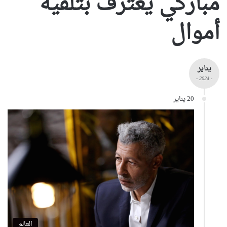
مباركي يعترف بتلقيه
أموال
يناير
- 2024 -
20 يناير
العالم