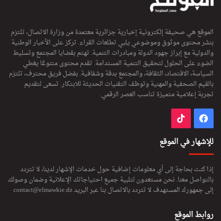
الموقع هي صحيفة إلكترونية إخبارية جزائرية معتمدة من وزارة الاتصال، تلتزم
بنشر محتوى موثوق وموضوعي يلبي تطلعات القراء. تركز على الأخبار الوطنية
والدولية مع إبراز جهود الدولة ومبادرات التنمية. تهتم بقضايا المجتمع وتسليط
الضوء على الحلول لتحقيق التنمية المستدامة. تقدم محتوى متنوعًا يغطي
السياسة، الاقتصاد، الثقافة، والمجتمع بدقة وشفافية. بفضل فريق محترف، تلتزم
بالقيم الصحفية والمهنية وتوظف التقنيات الحديثة للابتكار. تسعى لتقديم
تجربة إعلامية متميزة تناسب العصر الرقمي.
فيسبوك
‫TikTok
للإشهار في الموقع
إذا كنت بحاجة إلى أي معلومات إضافية حول خدمات الإشهار لدينا، لا تتردد
بالتواصل معنا. نحن مستعدون لتلبية جميع احتياجاتك الإعلانية وضمان وصولك
إلى جمهورك المستهدف لا تتردد بالاتصال بنا عبر البريد
contact@elmawkie.dz
روابط الموقع