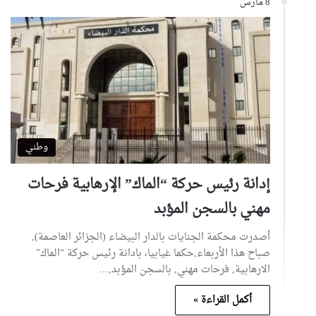
8 مارس
وطني
إدانة رئيس حركة “الماك” الإرهابية فرحات
مهني بالسجن المؤبد
أصدرت محكمة الجنايات بالدار البيضاء (الجزائر العاصمة),
صباح هذا الأربعاء,حكما غيابيا، بادانة رئيس حركة “الماك”
الارهابية, فرحات مهني, بالسجن المؤبد,…
أكمل القراءة »