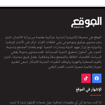
الموقع هي صحيفة إلكترونية إخبارية جزائرية معتمدة من وزارة الاتصال، تلتزم
بنشر محتوى موثوق وموضوعي يلبي تطلعات القراء. تركز على الأخبار الوطنية
والدولية مع إبراز جهود الدولة ومبادرات التنمية. تهتم بقضايا المجتمع وتسليط
الضوء على الحلول لتحقيق التنمية المستدامة. تقدم محتوى متنوعًا يغطي
السياسة، الاقتصاد، الثقافة، والمجتمع بدقة وشفافية. بفضل فريق محترف، تلتزم
بالقيم الصحفية والمهنية وتوظف التقنيات الحديثة للابتكار. تسعى لتقديم
تجربة إعلامية متميزة تناسب العصر الرقمي.
فيسبوك
‫TikTok
للإشهار في الموقع
إذا كنت بحاجة إلى أي معلومات إضافية حول خدمات الإشهار لدينا، لا تتردد