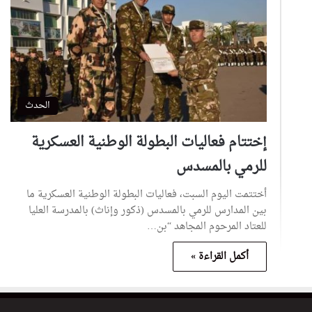
الحدث
إختتام فعاليات البطولة الوطنية العسكرية
للرمي بالمسدس
أختتمت اليوم السبت، فعاليات البطولة الوطنية العسكرية ما
بين المدارس للرمي بالمسدس (ذكور وإناث) بالمدرسة العليا
للعتاد المرحوم المجاهد “بن…
أكمل القراءة »