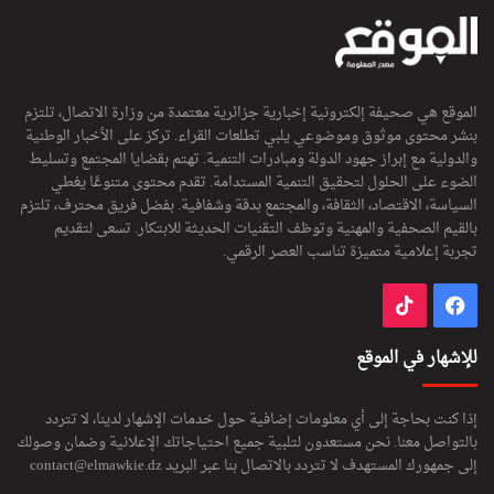
الموقع هي صحيفة إلكترونية إخبارية جزائرية معتمدة من وزارة الاتصال، تلتزم
بنشر محتوى موثوق وموضوعي يلبي تطلعات القراء. تركز على الأخبار الوطنية
والدولية مع إبراز جهود الدولة ومبادرات التنمية. تهتم بقضايا المجتمع وتسليط
الضوء على الحلول لتحقيق التنمية المستدامة. تقدم محتوى متنوعًا يغطي
السياسة، الاقتصاد، الثقافة، والمجتمع بدقة وشفافية. بفضل فريق محترف، تلتزم
بالقيم الصحفية والمهنية وتوظف التقنيات الحديثة للابتكار. تسعى لتقديم
تجربة إعلامية متميزة تناسب العصر الرقمي.
فيسبوك
‫TikTok
للإشهار في الموقع
إذا كنت بحاجة إلى أي معلومات إضافية حول خدمات الإشهار لدينا، لا تتردد
بالتواصل معنا. نحن مستعدون لتلبية جميع احتياجاتك الإعلانية وضمان وصولك
إلى جمهورك المستهدف لا تتردد بالاتصال بنا عبر البريد
contact@elmawkie.dz