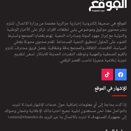
الموقع هي صحيفة إلكترونية إخبارية جزائرية معتمدة من وزارة الاتصال، تلتزم
بنشر محتوى موثوق وموضوعي يلبي تطلعات القراء. تركز على الأخبار الوطنية
والدولية مع إبراز جهود الدولة ومبادرات التنمية. تهتم بقضايا المجتمع وتسليط
الضوء على الحلول لتحقيق التنمية المستدامة. تقدم محتوى متنوعًا يغطي
السياسة، الاقتصاد، الثقافة، والمجتمع بدقة وشفافية. بفضل فريق محترف، تلتزم
بالقيم الصحفية والمهنية وتوظف التقنيات الحديثة للابتكار. تسعى لتقديم
تجربة إعلامية متميزة تناسب العصر الرقمي.
فيسبوك
‫TikTok
للإشهار في الموقع
إذا كنت بحاجة إلى أي معلومات إضافية حول خدمات الإشهار لدينا، لا تتردد
بالتواصل معنا. نحن مستعدون لتلبية جميع احتياجاتك الإعلانية وضمان وصولك
إلى جمهورك المستهدف لا تتردد بالاتصال بنا عبر البريد
contact@elmawkie.dz