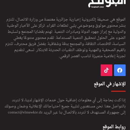
الموقع هي صحيفة إلكترونية إخبارية جزائرية معتمدة من وزارة الاتصال، تلتزم
بنشر محتوى موثوق وموضوعي يلبي تطلعات القراء. تركز على الأخبار الوطنية
والدولية مع إبراز جهود الدولة ومبادرات التنمية. تهتم بقضايا المجتمع وتسليط
الضوء على الحلول لتحقيق التنمية المستدامة. تقدم محتوى متنوعًا يغطي
السياسة، الاقتصاد، الثقافة، والمجتمع بدقة وشفافية. بفضل فريق محترف، تلتزم
بالقيم الصحفية والمهنية وتوظف التقنيات الحديثة للابتكار. تسعى لتقديم
تجربة إعلامية متميزة تناسب العصر الرقمي.
فيسبوك
‫TikTok
للإشهار في الموقع
إذا كنت بحاجة إلى أي معلومات إضافية حول خدمات الإشهار لدينا، لا تتردد
بالتواصل معنا. نحن مستعدون لتلبية جميع احتياجاتك الإعلانية وضمان وصولك
إلى جمهورك المستهدف لا تتردد بالاتصال بنا عبر البريد
contact@elmawkie.dz
روابط الموقع