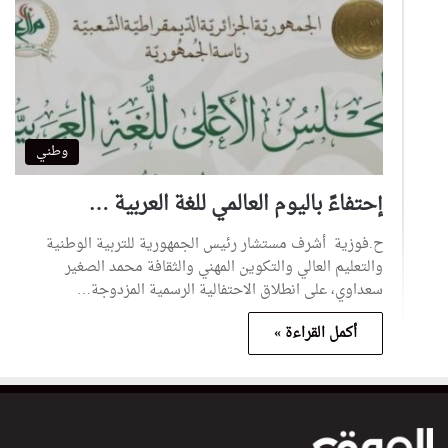
وطني
إحتفاءً باليوم العالمي للغة العربية …
ح.فوزية أشرف مستشار رئيس الجمهورية للتربية الوطنية
والتعليم العالي والتكوين المهني والثقافة محمد الصغير
سعداوي، على انطلاق الاحتفالية الرسمية المزدوجة…
أكمل القراءة »