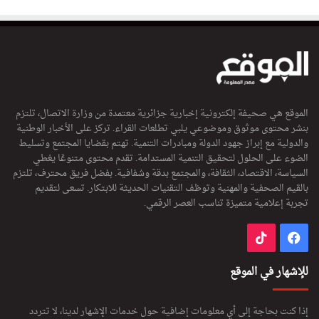
الموقع هي صحيفة إلكترونية إخبارية جزائرية معتمدة من وزارة الاتصال، تلتزم
بنشر محتوى موثوق وموضوعي يلبي تطلعات القراء. تركز على الأخبار الوطنية
والدولية مع إبراز جهود الدولة ومبادرات التنمية. تهتم بقضايا المجتمع وتسليط
الضوء على الحلول لتحقيق التنمية المستدامة. تقدم محتوى متنوعًا يغطي
السياسة، الاقتصاد، الثقافة، والمجتمع بدقة وشفافية. بفضل فريق محترف، تلتزم
بالقيم الصحفية والمهنية وتوظف التقنيات الحديثة للابتكار. تسعى لتقديم
تجربة إعلامية متميزة تناسب العصر الرقمي.
فيسبوك
‫TikTok
للإشهار في الموقع
إذا كنت بحاجة إلى أي معلومات إضافية حول خدمات الإشهار لدينا، لا تتردد