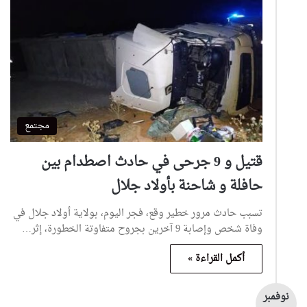
مجتمع
قتيل و 9 جرحى في حادث اصطدام بين
حافلة و شاحنة بأولاد جلال
تسبب حادث مرور خطير وقع، فجر اليوم، بولاية أولاد جلال في
وفاة شخص وإصابة 9 آخرين بجروح متفاوتة الخطورة، إثر…
أكمل القراءة »
نوفمبر