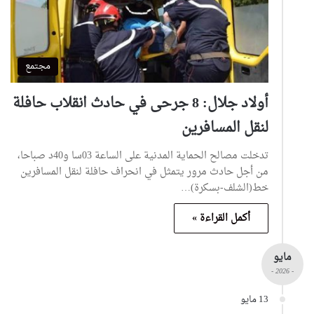
مجتمع
أولاد جلال: 8 جرحى في حادث انقلاب حافلة
لنقل المسافرين
تدخلت مصالح الحماية المدنية على الساعة 03سا و40د صباحا،
من أجل حادث مرور يتمثل في انحراف حافلة لنقل المسافرين
خط(الشلف-بسكرة)…
أكمل القراءة »
مايو
- 2026 -
13 مايو