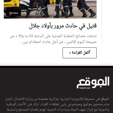
مجتمع
قتيل في حادث مرور بأولاد جلال
تدخلت مصالح الحماية المدنية على الساعة 03 سا و39 د من
صبيحة اليوم الإثنين ، من أجل حادث اصطدام بين…
أكمل القراءة »
الموقع هي صحيفة إلكترونية إخبارية جزائرية معتمدة من وزارة الاتصال، تلتزم
بنشر محتوى موثوق وموضوعي يلبي تطلعات القراء. تركز على الأخبار الوطنية
والدولية مع إبراز جهود الدولة ومبادرات التنمية. تهتم بقضايا المجتمع وتسليط