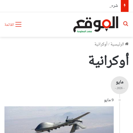
شرطة وهران تطيح بمستغلي الشواطئ غير الشرعيين وتحجز عشرات الكراسي والطاولات والشمسيات
بحث عن
القائمة
الرئيسية
/
أوكرانية
أوكرانية
مايو
- 2026 -
9 مايو