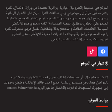
الموقع هي صحيفة إلكترونية إخبارية جزائرية معتمدة من وزارة الاتصال، تلتزم
بنشر محتوى موثوق وموضوعي يلبي تطلعات القراء. تركز على الأخبار الوطنية
والدولية مع إبراز جهود الدولة ومبادرات التنمية. تهتم بقضايا المجتمع وتسليط
الضوء على الحلول لتحقيق التنمية المستدامة. تقدم محتوى متنوعًا يغطي
السياسة، الاقتصاد، الثقافة، والمجتمع بدقة وشفافية. بفضل فريق محترف، تلتزم
بالقيم الصحفية والمهنية وتوظف التقنيات الحديثة للابتكار. تسعى لتقديم
تجربة إعلامية متميزة تناسب العصر الرقمي.
فيسبوك
‫TikTok
للإشهار في الموقع
إذا كنت بحاجة إلى أي معلومات إضافية حول خدمات الإشهار لدينا، لا تتردد
بالتواصل معنا. نحن مستعدون لتلبية جميع احتياجاتك الإعلانية وضمان وصولك
إلى جمهورك المستهدف لا تتردد بالاتصال بنا عبر البريد
contact@elmawkie.dz
روابط الموقع