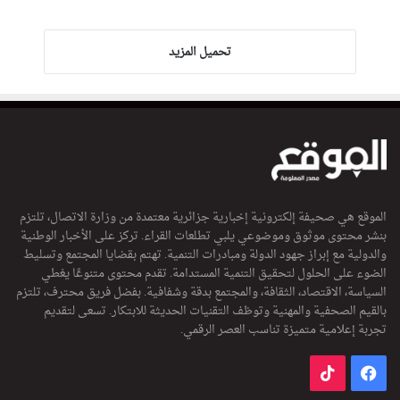
تحميل المزيد
الموقع هي صحيفة إلكترونية إخبارية جزائرية معتمدة من وزارة الاتصال، تلتزم
بنشر محتوى موثوق وموضوعي يلبي تطلعات القراء. تركز على الأخبار الوطنية
والدولية مع إبراز جهود الدولة ومبادرات التنمية. تهتم بقضايا المجتمع وتسليط
الضوء على الحلول لتحقيق التنمية المستدامة. تقدم محتوى متنوعًا يغطي
السياسة، الاقتصاد، الثقافة، والمجتمع بدقة وشفافية. بفضل فريق محترف، تلتزم
بالقيم الصحفية والمهنية وتوظف التقنيات الحديثة للابتكار. تسعى لتقديم
تجربة إعلامية متميزة تناسب العصر الرقمي.
فيسبوك
‫TikTok