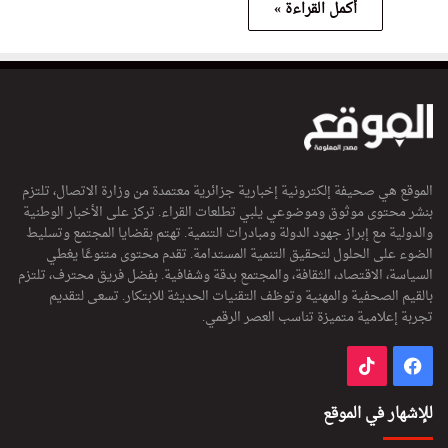
أكمل القراءة »
الموقع هي صحيفة إلكترونية إخبارية جزائرية معتمدة من وزارة الاتصال، تلتزم
بنشر محتوى موثوق وموضوعي يلبي تطلعات القراء. تركز على الأخبار الوطنية
والدولية مع إبراز جهود الدولة ومبادرات التنمية. تهتم بقضايا المجتمع وتسليط
الضوء على الحلول لتحقيق التنمية المستدامة. تقدم محتوى متنوعًا يغطي
السياسة، الاقتصاد، الثقافة، والمجتمع بدقة وشفافية. بفضل فريق محترف، تلتزم
بالقيم الصحفية والمهنية وتوظف التقنيات الحديثة للابتكار. تسعى لتقديم
تجربة إعلامية متميزة تناسب العصر الرقمي.
فيسبوك
‫TikTok
للإشهار في الموقع