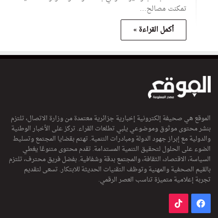
تمكنت مصالح…
أكمل القراءة »
الموقع هي صحيفة إلكترونية إخبارية جزائرية معتمدة من وزارة الاتصال، تلتزم
بنشر محتوى موثوق وموضوعي يلبي تطلعات القراء. تركز على الأخبار الوطنية
والدولية مع إبراز جهود الدولة ومبادرات التنمية. تهتم بقضايا المجتمع وتسليط
الضوء على الحلول لتحقيق التنمية المستدامة. تقدم محتوى متنوعًا يغطي
السياسة، الاقتصاد، الثقافة، والمجتمع بدقة وشفافية. بفضل فريق محترف، تلتزم
بالقيم الصحفية والمهنية وتوظف التقنيات الحديثة للابتكار. تسعى لتقديم
تجربة إعلامية متميزة تناسب العصر الرقمي.
فيسبوك
‫TikTok