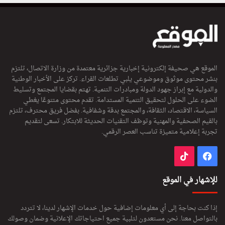
الموقع هي صحيفة إلكترونية إخبارية جزائرية معتمدة من وزارة الاتصال، تلتزم
بنشر محتوى موثوق وموضوعي يلبي تطلعات القراء. تركز على الأخبار الوطنية
والدولية مع إبراز جهود الدولة ومبادرات التنمية. تهتم بقضايا المجتمع وتسليط
الضوء على الحلول لتحقيق التنمية المستدامة. تقدم محتوى متنوعًا يغطي
السياسة، الاقتصاد، الثقافة، والمجتمع بدقة وشفافية. بفضل فريق محترف، تلتزم
بالقيم الصحفية والمهنية وتوظف التقنيات الحديثة للابتكار. تسعى لتقديم
تجربة إعلامية متميزة تناسب العصر الرقمي.
فيسبوك
‫TikTok
للإشهار في الموقع
إذا كنت بحاجة إلى أي معلومات إضافية حول خدمات الإشهار لدينا، لا تتردد
بالتواصل معنا. نحن مستعدون لتلبية جميع احتياجاتك الإعلانية وضمان وصولك