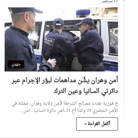
11 سبتمبر
جهوي
أمن وهران يشّن مداهمات لبؤر الإجرام عبر
دائرتي السانيا وعين الترك
ح.فوزية نفذت مصالح الشرطة لأمن ولاية وهران، ممثلة في
الأمن الحضري 19 وكذا أح 21 ،أمن دائرة السانيا ، امن…
أكمل القراءة »