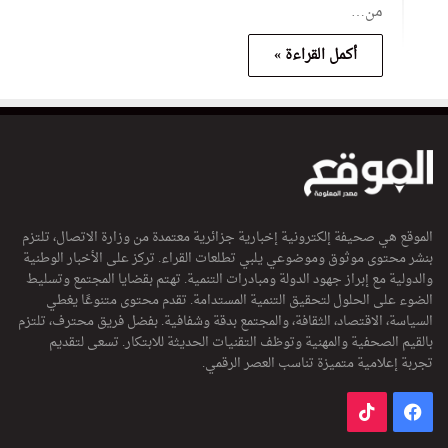
من…
أكمل القراءة »
الموقع هي صحيفة إلكترونية إخبارية جزائرية معتمدة من وزارة الاتصال، تلتزم
بنشر محتوى موثوق وموضوعي يلبي تطلعات القراء. تركز على الأخبار الوطنية
والدولية مع إبراز جهود الدولة ومبادرات التنمية. تهتم بقضايا المجتمع وتسليط
الضوء على الحلول لتحقيق التنمية المستدامة. تقدم محتوى متنوعًا يغطي
السياسة، الاقتصاد، الثقافة، والمجتمع بدقة وشفافية. بفضل فريق محترف، تلتزم
بالقيم الصحفية والمهنية وتوظف التقنيات الحديثة للابتكار. تسعى لتقديم
تجربة إعلامية متميزة تناسب العصر الرقمي.
فيسبوك
‫TikTok