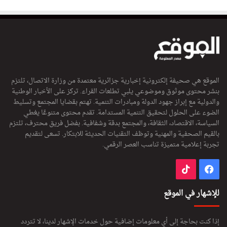
الموقع هي صحيفة إلكترونية إخبارية جزائرية معتمدة من وزارة الاتصال، تلتزم
بنشر محتوى موثوق وموضوعي يلبي تطلعات القراء. تركز على الأخبار الوطنية
والدولية مع إبراز جهود الدولة ومبادرات التنمية. تهتم بقضايا المجتمع وتسليط
الضوء على الحلول لتحقيق التنمية المستدامة. تقدم محتوى متنوعًا يغطي
السياسة، الاقتصاد، الثقافة، والمجتمع بدقة وشفافية. بفضل فريق محترف، تلتزم
بالقيم الصحفية والمهنية وتوظف التقنيات الحديثة للابتكار. تسعى لتقديم
تجربة إعلامية متميزة تناسب العصر الرقمي.
فيسبوك
‫TikTok
للإشهار في الموقع
إذا كنت بحاجة إلى أي معلومات إضافية حول خدمات الإشهار لدينا، لا تتردد