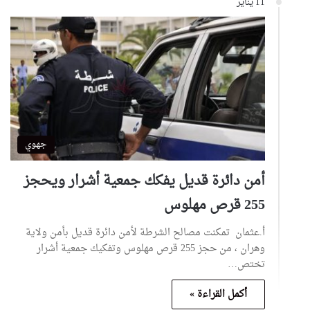
11 يناير
جهوي
أمن دائرة قديل يفكك جمعية أشرار ويحجز
255 قرص مهلوس
أ.عثمان تمكنت مصالح الشرطة لأمن دائرة قديل بأمن ولاية
وهران ، من حجز 255 قرص مهلوس وتفكيك جمعية أشرار
تختص…
أكمل القراءة »