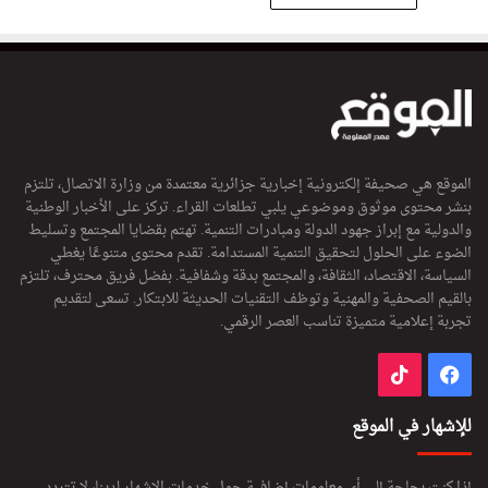
الموقع هي صحيفة إلكترونية إخبارية جزائرية معتمدة من وزارة الاتصال، تلتزم
بنشر محتوى موثوق وموضوعي يلبي تطلعات القراء. تركز على الأخبار الوطنية
والدولية مع إبراز جهود الدولة ومبادرات التنمية. تهتم بقضايا المجتمع وتسليط
الضوء على الحلول لتحقيق التنمية المستدامة. تقدم محتوى متنوعًا يغطي
السياسة، الاقتصاد، الثقافة، والمجتمع بدقة وشفافية. بفضل فريق محترف، تلتزم
بالقيم الصحفية والمهنية وتوظف التقنيات الحديثة للابتكار. تسعى لتقديم
تجربة إعلامية متميزة تناسب العصر الرقمي.
فيسبوك
‫TikTok
للإشهار في الموقع
إذا كنت بحاجة إلى أي معلومات إضافية حول خدمات الإشهار لدينا، لا تتردد